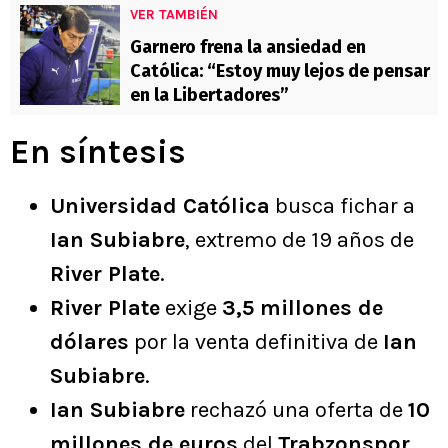
VER TAMBIÉN
Garnero frena la ansiedad en
Católica: “Estoy muy lejos de pensar
en la Libertadores”
En síntesis
Universidad Católica
busca fichar a
Ian Subiabre
, extremo de 19 años de
River Plate
.
River Plate
exige
3,5 millones de
dólares
por la venta definitiva de
Ian
Subiabre
.
Ian Subiabre
rechazó una oferta de
10
millones de euros
del
Trabzonspor