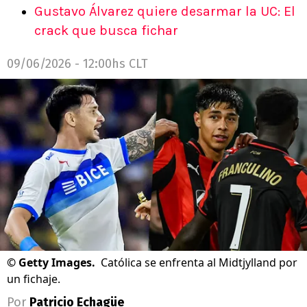
Gustavo Álvarez quiere desarmar la UC: El
crack que busca fichar
09/06/2026 - 12:00hs CLT
©
Getty Images.
Católica se enfrenta al Midtjylland por
un fichaje.
Por
Patricio Echagüe