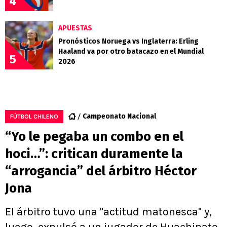
4
APUESTAS
Pronósticos Noruega vs Inglaterra: Erling
Haaland va por otro batacazo en el Mundial
5
2026
Campeonato Nacional
FÚTBOL CHILENO
“Yo le pegaba un combo en el
hoci…”: critican duramente la
“arrogancia” del árbitro Héctor
Jona
El árbitro tuvo una "actitud matonesca" y,
luego, expulsó a un jugador de Huachipato.