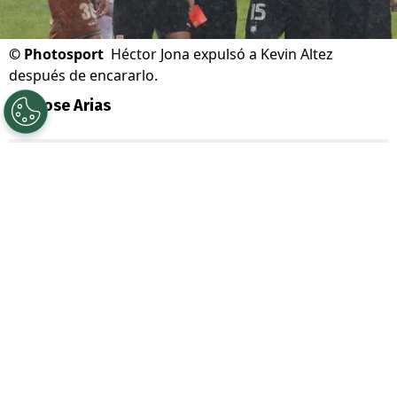
©
Photosport
Héctor Jona expulsó a Kevin Altez
después de encararlo.
Por
Jose Arias
Sigue a Redgol en Google!
Fue la gran polémica de este fin de semana
en el fútbol chileno. El árbitro
Héctor
Jona
expulsó al jugador de
Huachipato
,
Kevin Altez
, tras encararlo por una
decisión que el charrúa reclamaba. La
actitud del juez ha sido puesta en