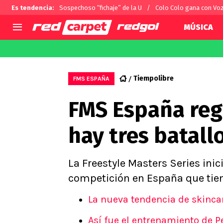
Es tendencia
:
Sospechoso “fichaje” de la U
Colo Colo gana con Vo
MÚSICA
AGENDA
CHILE
MUNDO
Hoy en TV
Selección Chilena
Arturo 
Tiempolibre
FMS ESPAÑA
Colo Colo
Alexis 
FMS España regr
U de Chile
Claudio
U Católica
Ben Br
hay tres batal
Campeonato Nacional
Chileno
Primera B
Segunda División
La Freestyle Masters Series ini
Copa Chile
competición en España que tien
Supercopa Chile
La nueva tendencia de skinca
Campeonato Femenino
Así fue el entrenamiento de P