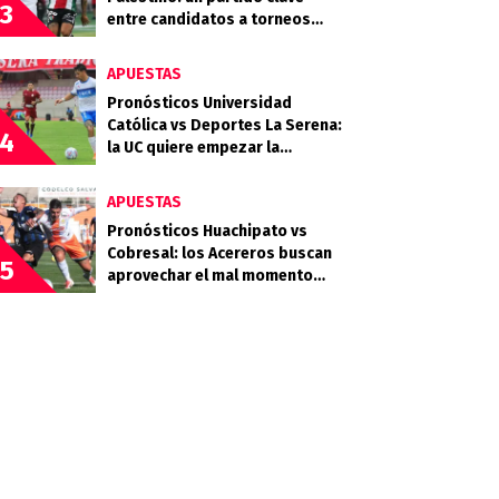
3
entre candidatos a torneos
internacionales
APUESTAS
Pronósticos Universidad
Católica vs Deportes La Serena:
4
la UC quiere empezar la
segunda rueda con fuerza
APUESTAS
Pronósticos Huachipato vs
Cobresal: los Acereros buscan
5
aprovechar el mal momento
minero