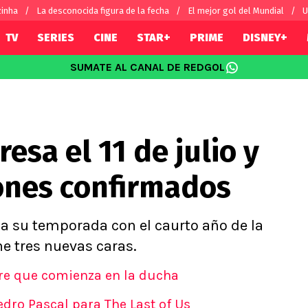
zinha
La desconocida figura de la fecha
El mejor gol del Mundial
U
TV
SERIES
CINE
STAR+
PRIME
DISNEY+
SUMATE AL CANAL DE REDGOL
SUDAMÉRICA
EUROPA
Vidal
Copa Libertadores
Champions L
Sánchez
Copa Sudamericana
Europa Leag
esa el 11 de julio y
 Bravo
Fútbol Argentino
Ligue 1
ereton
Fútbol Brasileño
Premier Leag
lones confirmados
s por el mundo
Serie A
La Liga
Bundesliga
cia su temporada con el caurto año de la
e tres nuevas caras.
re que comienza en la ducha
edro Pascal para The Last of Us