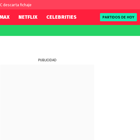
C descarta fichaje
MAX
NETFLIX
CELEBRITIES
PARTIDOS DE HOY
FIFA
REDSPORT
eague
Eliminatorias
Tenis
ue
Formula 1
PUBLICIDAD
NBA
ue
Rugby
UFC
WWE
Boxeo