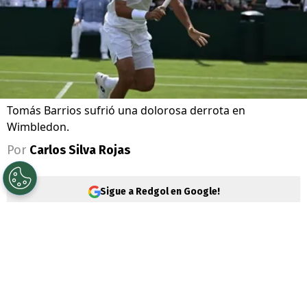
Tomás Barrios sufrió una dolorosa derrota en
Wimbledon.
Por
Carlos Silva Rojas
Sigue a Redgol en Google!
Dolor. Eso define lo que debe estar
sintiendo en este momento el tenista
chileno
Tomás Barrios
(135°), que quedó