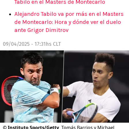
Tabilo en el Masters de Montecarlo
Alejandro Tabilo va por más en el Masters
de Montecarlo: Hora y dónde ver el duelo
ante Grigor Dimitrov
09/04/2025 - 17:31hs CLT
©
Instituto Sports/Getty
Tomás Barrios y Michael