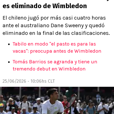
es eliminado de Wimbledon
El chileno jugó por más casi cuatro horas
ante el australiano Dane Sweeny y quedó
eliminado en la final de las clasificaciones.
Tabilo en modo "el pasto es para las
vacas": preocupa antes de Wimbledon
Tomás Barrios se agranda y tiene un
tremendo debut en Wimbledon
25/06/2026 - 10:06hs CLT