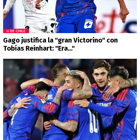
U DE CHILE
Gago justifica la "gran Victorino" con
Tobías Reinhart: "Era..."