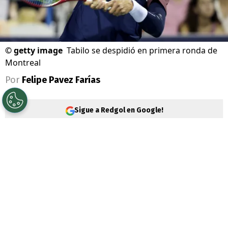
©
getty image
Tabilo se despidió en primera ronda de
Montreal
Por
Felipe Pavez Farías
Sigue a Redgol en Google!
Alejandro Tabilo
sucumbió en segunda
ronda por el Masters 1000 de Montreal. El
tenista
nacional no pudo hacer pie ante el
polaco Hubert Hurkacz y cayó por 6-4 y 7-
6(4).