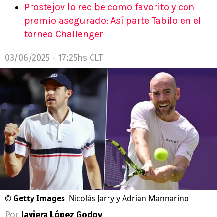
Prostejov lo recibe como favorito y con
premio asegurado: Así parte Tabilo en el
torneo Challenger
03/06/2025 - 17:25hs CLT
©
Getty Images
Nicolás Jarry y Adrian Mannarino
Por
Javiera López Godoy