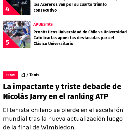
los Acereros van por su cuarto triunfo
4
consecutivo
APUESTAS
Pronósticos Universidad de Chile vs Universidad
Católica: las apuestas destacadas para el
5
Clásico Universitario
Tenis
TENIS
La impactante y triste debacle de
Nicolás Jarry en el ranking ATP
El tenista chileno se pierde en el escalafón
mundial tras la nueva actualización luego
de la final de Wimbledon.