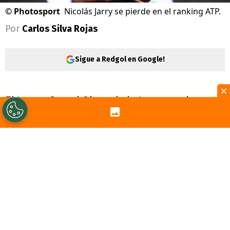
©
Photosport
Nicolás Jarry se pierde en el ranking ATP.
Por
Carlos Silva Rojas
Sigue a Redgol en Google!
×
El tercer Grand Slam de la temporada es
historia, puesto que terminó
Wimbledon
y
el italiano
Jannik Sinner
(1° de la ATP) le
demostró al mundo que sigue siendo el
mejor jugador del año, al ganar el torneo.