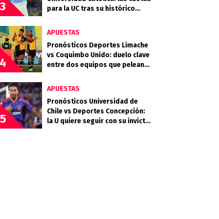
3
para la UC tras su histórico
triunfo en La Bombonera
APUESTAS
Pronósticos Deportes Limache
vs Coquimbo Unido: duelo clave
4
entre dos equipos que pelean
arriba
APUESTAS
Pronósticos Universidad de
Chile vs Deportes Concepción:
5
la U quiere seguir con su invicto
en casa