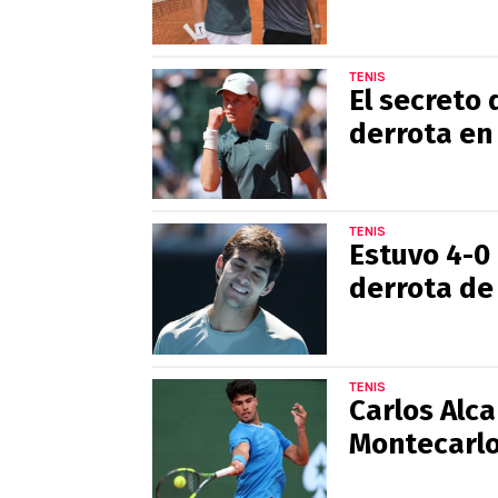
TENIS
El secreto 
derrota en
TENIS
Estuvo 4-0 
derrota de
TENIS
Carlos Alc
Montecarl