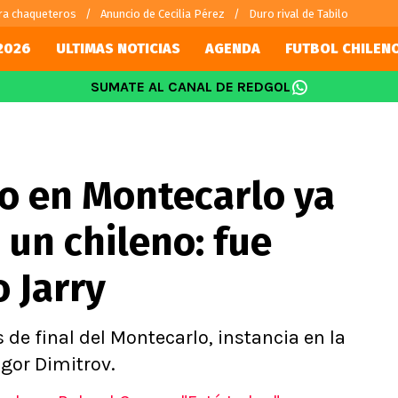
ra chaqueteros
Anuncio de Cecilia Pérez
Duro rival de Tabilo
2026
ULTIMAS NOTICIAS
AGENDA
FUTBOL CHILEN
SUMATE AL CANAL DE REDGOL
SUDAMÉRICA
EUROPA
Internacional
Copa Libertadores
Champions L
sorio
Copa Sudamericana
Europa Leag
ilo en Montecarlo ya
Sánchez
Fútbol Argentino
Conference 
Palacios
Fútbol Brasileño
Ligue 1
un chileno: fue
s por el mundo
Premier Leag
Serie A
 Jarry
La Liga
Bundesliga
 de final del Montecarlo, instancia en la
igor Dimitrov.