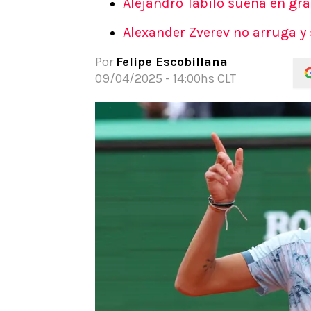
Alejandro Tabilo sueña en gran
APUESTAS
Alexander Zverev no arruga y 
Noticias
Guías
Por
Felipe Escobillana
Códigos
09/04/2025 - 14:00hs CLT
Pronósticos
Apuesta del día
Apuestas Mundial 2026