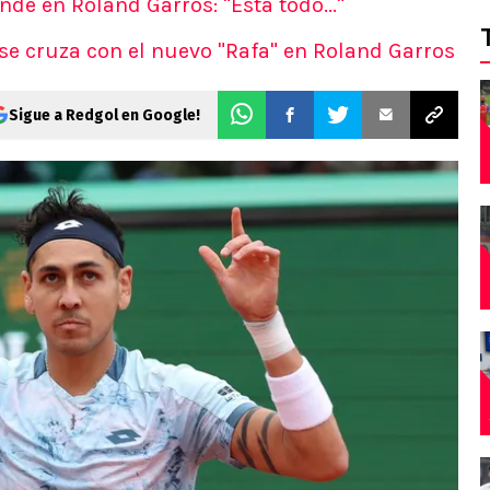
de en Roland Garros: "Está todo..."
se cruza con el nuevo "Rafa" en Roland Garros
Sigue a Redgol en Google!