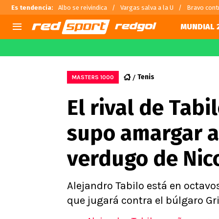
Es tendencia
:
Albo se reivindica
Vargas salva a la U
Bravo cont
MUNDIAL 
AGENDA
CHILE
MUNDO
Hoy en TV
Selección Chilena
Fútbol 
Tenis
MASTERS 1000
Colo Colo
Darío O
El rival de Tab
U de Chile
Alexis 
U Católica
Carlos 
supo amargar a 
Campeonato Nacional
Chileno
Primera B
verdugo de Nico
Segunda División
Copa Chile
Supercopa Chile
Alejandro Tabilo está en octavos
Campeonato Femenino
que jugará contra el búlgaro Gr