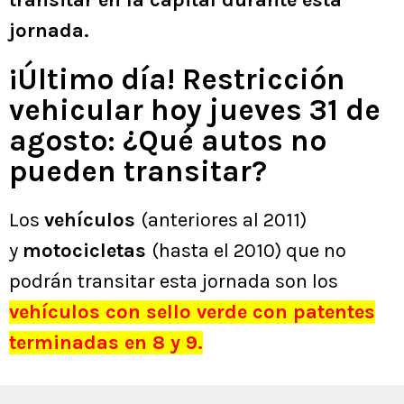
transitar en la capital durante esta
jornada.
¡Último día! Restricción
vehicular hoy jueves 31 de
agosto: ¿Qué autos no
pueden transitar?
Los
vehículos
(anteriores al 2011)
y
motocicletas
(hasta el 2010) que no
podrán transitar esta jornada son los
vehículos con sello verde con patentes
terminadas en 8 y 9.