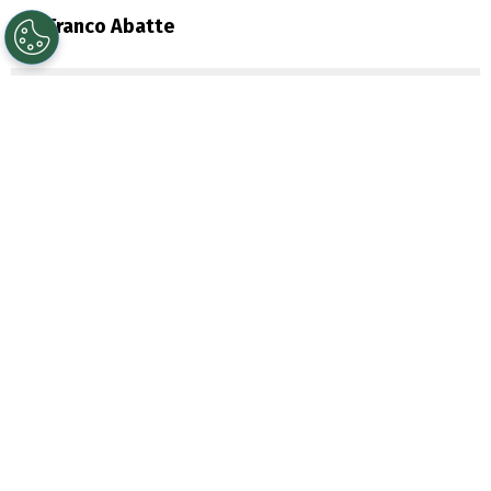
Por
Franco Abatte
Sigue a Redgol en Google!
Este
martes 28 de mayo
continúa la
vigencia de la
restricción vehicular 2024
,
la norma a cargo del Ministerio del Medio
Ambiente y que
busca bajar los niveles
de contaminación en la
Región
Metropolitana
prohibirá el tránsito de
nuevos
automóviles
, motocicletas y
camiones
, entre otros vehículos por la
Provincia de Santiago, además de las