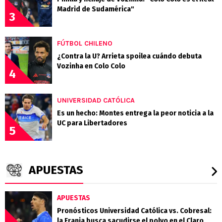
Madrid de Sudamérica"
3
FÚTBOL CHILENO
¿Contra la U? Arrieta spoilea cuándo debuta
Vozinha en Colo Colo
4
UNIVERSIDAD CATÓLICA
Es un hecho: Montes entrega la peor noticia a la
UC para Libertadores
5
APUESTAS
APUESTAS
Pronósticos Universidad Católica vs. Cobresal:
la Franja busca sacudirse el polvo en el Claro