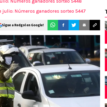
julio: Números ganadores sorteo 5448
AS
e julio: Números ganadores sorteo 5447
s
s
Sigue a Redgol en Google!
ticos
 del día