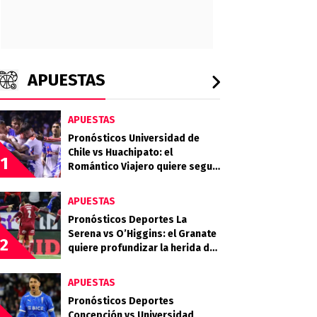
APUESTAS
APUESTAS
Pronósticos Universidad de
Chile vs Huachipato: el
1
Romántico Viajero quiere seguir
sumando de a tres
APUESTAS
Pronósticos Deportes La
Serena vs O’Higgins: el Granate
2
quiere profundizar la herida del
Celeste
APUESTAS
Pronósticos Deportes
Concepción vs Universidad