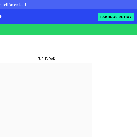
stellón en la U
O
PARTIDOS DE HOY
FIFA
eague
Eliminatorias
ue
PUBLICIDAD
ue