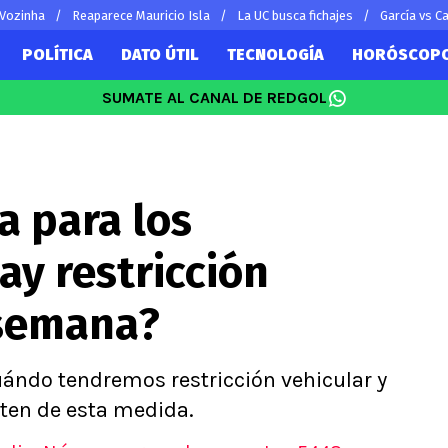
 Vozinha
Reaparece Mauricio Isla
La UC busca fichajes
García vs Ca
POLÍTICA
DATO ÚTIL
TECNOLOGÍA
HORÓSCOP
SUMATE AL CANAL DE REDGOL
SUDAMÉRICA
EUROPA
Vidal
Copa Libertadores
Champions L
Sánchez
Copa Sudamericana
Europa Leag
a para los
 Bravo
Fútbol Argentino
Ligue 1
ereton
Fútbol Brasileño
Premier Leag
y restricción
s por el mundo
Serie A
La Liga
 semana?
Bundesliga
ándo tendremos restricción vehicular y
sten de esta medida.