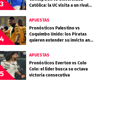
3
Católica: la UC visita a un rival
que llega en racha
APUESTAS
Pronósticos Palestino vs
Coquimbo Unido: los Piratas
4
quieren extender su invicto ante
los Árabes
APUESTAS
Pronósticos Everton vs Colo
Colo: el líder busca su octava
5
victoria consecutiva