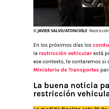
©
JAVIER SALVO/ATONCHILE
Restricció
En los próximos días los
condu
la
restricción vehicular
está po
ese contexto, te contaremos si 
Ministerio de Transportes
para
La buena noticia p
restricción vehicu