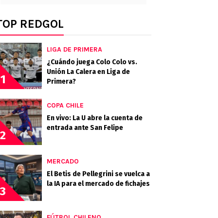
TOP REDGOL
LIGA DE PRIMERA
¿Cuándo juega Colo Colo vs.
Unión La Calera en Liga de
1
Primera?
COPA CHILE
En vivo: La U abre la cuenta de
entrada ante San Felipe
2
MERCADO
El Betis de Pellegrini se vuelca a
la IA para el mercado de fichajes
3
FÚTBOL CHILENO