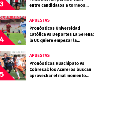
3
entre candidatos a torneos
internacionales
APUESTAS
Pronósticos Universidad
Católica vs Deportes La Serena:
4
la UC quiere empezar la
segunda rueda con fuerza
APUESTAS
Pronósticos Huachipato vs
Cobresal: los Acereros buscan
5
aprovechar el mal momento
minero