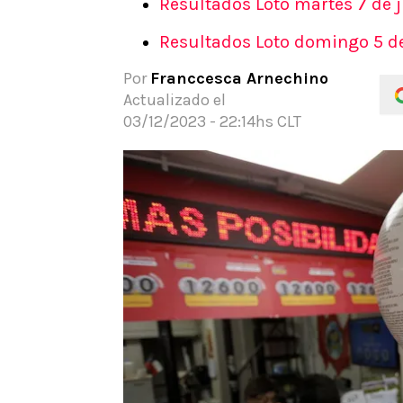
Resultados Loto martes 7 de 
REDSPORT
TIEMPO LIBRE
APUEST
Resultados Loto domingo 5 d
Juegos Olimpicos
Actualidad
Noticia
Panamericanos
Dato Útil
Guías
Por
Franccesca Arnechino
Team Chile
Beneficios
Código
Actualizado el
Tenis
Gamer
Pronós
03/12/2023 - 22:14hs CLT
Motor
Cine
Apuesta
NBA
Series
Rugby
Televisión
UFC
Música
WWE
Freestyle
Boxeo
Red Bull Batalla
Celebrities
Apuestas