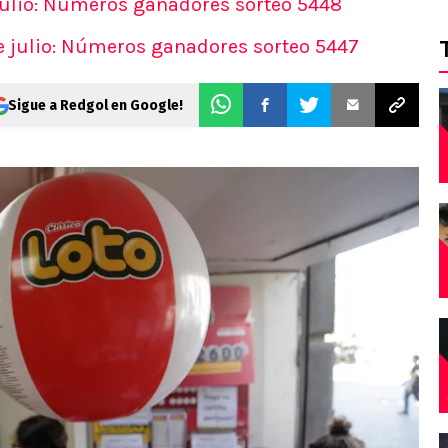
julio: Números ganadores sorteo 5448
AS
e julio: Números ganadores sorteo 5447
s
s
Sigue a Redgol en Google!
ticos
 del día