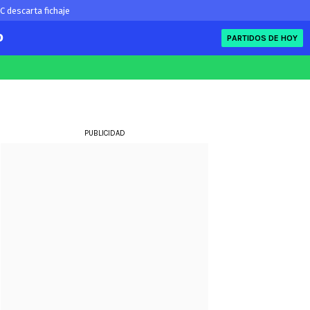
C descarta fichaje
O
PARTIDOS DE HOY
FIFA
eague
Eliminatorias
ue
PUBLICIDAD
ue