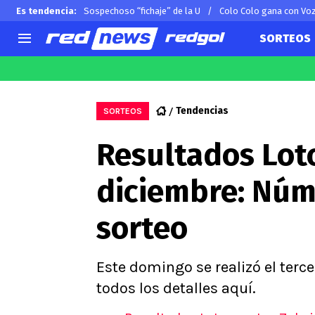
Es tendencia
:
Sospechoso “fichaje” de la U
Colo Colo gana con Vo
SORTEOS
AGENDA
CHILE
MUNDO
Hoy en TV
Selección Chilena
Arturo 
Tendencias
SORTEOS
Colo Colo
Alexis 
Resultados Lot
U de Chile
Claudio
U Católica
Ben Br
diciembre: Núm
Campeonato Nacional
Chileno
Primera B
sorteo
Segunda División
Copa Chile
Supercopa Chile
Este domingo se realizó el terc
Campeonato Femenino
todos los detalles aquí.