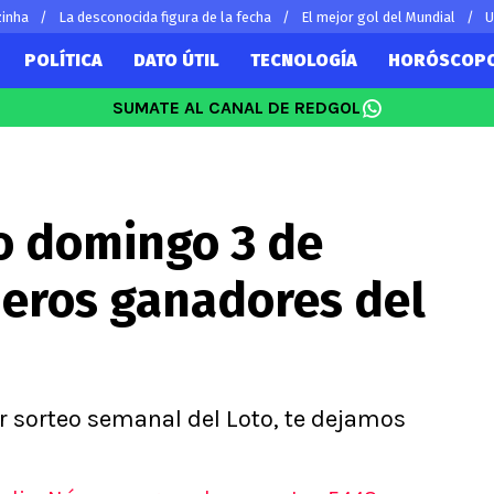
zinha
La desconocida figura de la fecha
El mejor gol del Mundial
U
POLÍTICA
DATO ÚTIL
TECNOLOGÍA
HORÓSCOP
SUMATE AL CANAL DE REDGOL
SUDAMÉRICA
EUROPA
Vidal
Copa Libertadores
Champions L
Sánchez
Copa Sudamericana
Europa Leag
o domingo 3 de
 Bravo
Fútbol Argentino
Ligue 1
ereton
Fútbol Brasileño
Premier Leag
eros ganadores del
s por el mundo
Serie A
La Liga
Bundesliga
er sorteo semanal del Loto, te dejamos