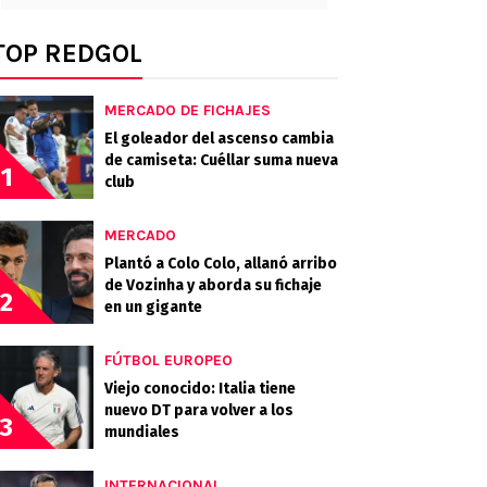
TOP REDGOL
MERCADO DE FICHAJES
El goleador del ascenso cambia
de camiseta: Cuéllar suma nueva
1
club
MERCADO
Plantó a Colo Colo, allanó arribo
de Vozinha y aborda su fichaje
2
en un gigante
FÚTBOL EUROPEO
Viejo conocido: Italia tiene
nuevo DT para volver a los
3
mundiales
INTERNACIONAL