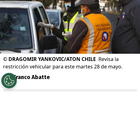
©
DRAGOMIR YANKOVIC/ATON CHILE
Revisa la
restricción vehicular para este martes 28 de mayo.
Por
Franco Abatte
Sigue a Redgol en Google!
Este
martes 28 de mayo
continúa la
vigencia de la
restricción vehicular 2024
,