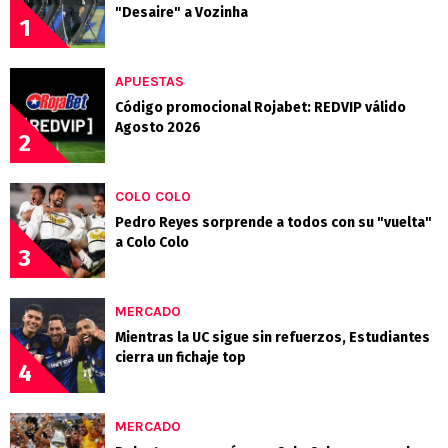
"Desaire" a Vozinha
1
APUESTAS
Código promocional Rojabet: REDVIP válido
Agosto 2026
2
COLO COLO
Pedro Reyes sorprende a todos con su "vuelta"
a Colo Colo
3
MERCADO
Mientras la UC sigue sin refuerzos, Estudiantes
cierra un fichaje top
4
MERCADO