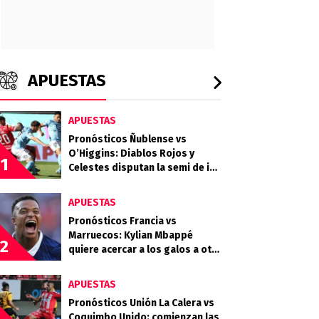
APUESTAS
APUESTAS
Pronósticos Ñublense vs
O’Higgins: Diablos Rojos y
1
Celestes disputan la semi de ida
de la Copa de la Liga
APUESTAS
Pronósticos Francia vs
Marruecos: Kylian Mbappé
2
quiere acercar a los galos a otra
final
APUESTAS
Pronósticos Unión La Calera vs
Coquimbo Unido: comienzan las