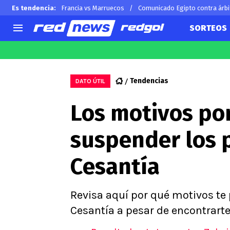
Es tendencia
:
Francia vs Marruecos
Comunicado Egipto contra árbi
SORTEOS
AGENDA
CHILE
MUNDO
Hoy en TV
Selección Chilena
Arturo 
Tendencias
DATO ÚTIL
Colo Colo
Alexis 
Los motivos po
U de Chile
Claudio
U Católica
Ben Br
suspender los 
Campeonato Nacional
Chileno
Primera B
Cesantía
Segunda División
Copa Chile
Supercopa Chile
Revisa aquí por qué motivos te
Campeonato Femenino
Cesantía a pesar de encontrarte