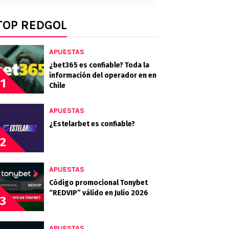
TOP REDGOL
APUESTAS
¿bet365 es confiable? Toda la
información del operador en en
1
Chile
APUESTAS
¿Estelarbet es confiable?
2
APUESTAS
Código promocional Tonybet
“REDVIP” válido en Julio 2026
3
APUESTAS