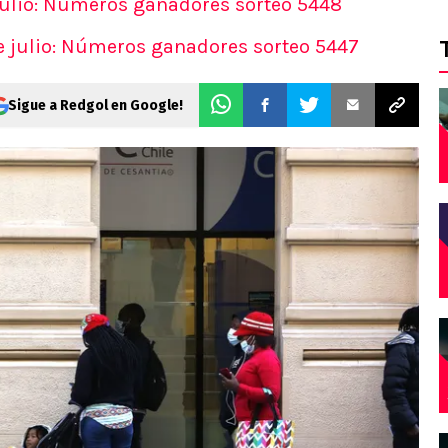
julio: Números ganadores sorteo 5448
AS
e julio: Números ganadores sorteo 5447
s
s
Sigue a Redgol en Google!
ticos
 del día