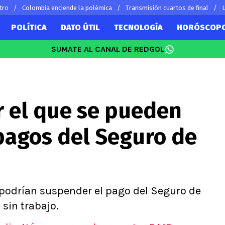
tro
Colombia enciende la polémica
Transmisión cuartos de final
L
POLÍTICA
DATO ÚTIL
TECNOLOGÍA
HORÓSCOP
SUMATE AL CANAL DE REDGOL
SUDAMÉRICA
EUROPA
Vidal
Copa Libertadores
Champions L
Sánchez
Copa Sudamericana
Europa Leag
r el que se pueden
 Bravo
Fútbol Argentino
Ligue 1
ereton
Fútbol Brasileño
Premier Leag
pagos del Seguro de
s por el mundo
Serie A
La Liga
Bundesliga
 podrían suspender el pago del Seguro de
 sin trabajo.