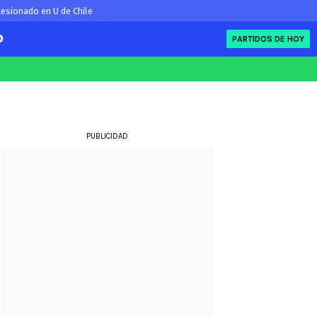
esionado en U de Chile
O
PARTIDOS DE HOY
FIFA
eague
Eliminatorias
ue
PUBLICIDAD
ue