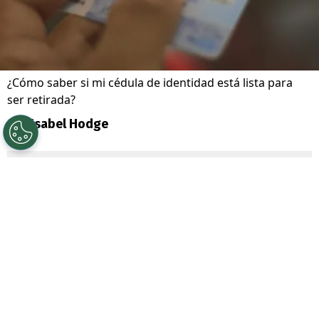
¿Cómo saber si mi cédula de identidad está lista para
ser retirada?
Por
Isabel Hodge
Sigue a Redgol en Google!
El
Car
ne
t de Identidad
es uno de los
documentos más importantes que todo
ciudadano chileno debe tener. Desde
hacer
trámites bancarios hasta viajar dentro