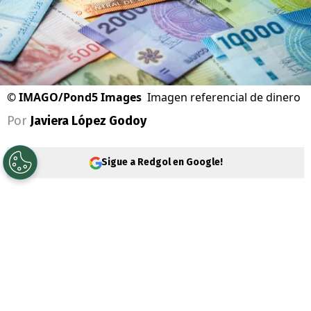
©
IMAGO/Pond5 Images
Imagen referencial de dinero
Por
Javiera López Godoy
Sigue a Redgol en Google!
Durante la mañana de este viernes 29 de
noviembre, el
Presidente Gabriel Boric
,
anunció el
Aguinaldo de Navidad 2024
para pensionados 2024. Este beneficio se