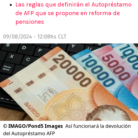
Las reglas que definirán el Autopréstamo
de AFP que se propone en reforma de
pensiones
09/08/2024 - 12:08hs CLT
©
IMAGO/Pond5 Images
Así funcionará la devolución
del Autopréstamo AFP