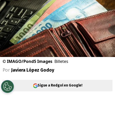
©
IMAGO/Pond5 Images
Billetes
Por
Javiera López Godoy
Sigue a Redgol en Google!
El
Instituto de Previsión Social
(IPS) está
realizando un llamado importante para