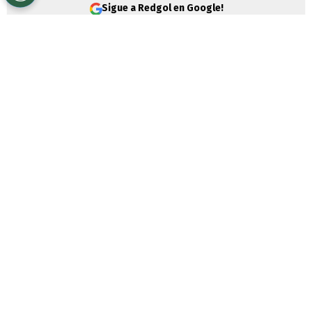
Sigue a Redgol en Google!
El
FUAS
(Formulario Único de
Acreditación Socioeconómica)
es el
documento que
permite a los
estudiantes
acceder a los diferentes
beneficios estudiantiles
, tales como
becas, créditos y la gratuidad
, que
otorga el Estado para el
ingreso a la
Educación Superior.
¿Hasta cuándo se puede
postular al FUAS?