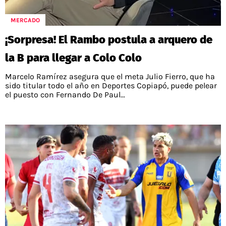
POLÍTICAS DE PRIVACIDAD
CAMPEONATO NACIONAL
POLÍTICA EDITORIAL
RESULTADOS
MERCADO
PUBLICIDAD / ADS
TABLA DE POSICIONES
¡Sorpresa! El Rambo postula a arquero de
CONTACTO
APUESTAS
la B para llegar a Colo Colo
AD CHOICES
ENTREVISTAS
Marcelo Ramírez asegura que el meta Julio Fierro, que ha
sido titular todo el año en Deportes Copiapó, puede pelear
el puesto con Fernando De Paul...
Términos y Condiciones
Políticas de Privacidad
Ad Choices
RedGol, al igual que Futbol Sites, es una
compañía perteneciente a Better Collective.
Todos los derechos reservados