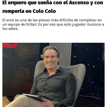
El arquero que sueña con el Ascenso y con
PALESTINO
GUÍAS
FÚTBOL INTERNACIONAL
CHILENOS EN EL EXTERIOR
romperla en Colo Colo
UNION ESPAÑOLA
CÓDIGOS
COPA LIBERTADORES
El arco es una de las piezas más difíciles de completar en
MERCADO DE FICHAJES
CHILENOS POR EL MUNDO
un equipo de fútbol. Es por eso que este jugador ilusiona a
CAMPEONATO NACIONAL
PRONÓSTICOS
los albos.
COPA SUDAMERICANA
TENIS
ALEXIS SANCHEZ
APUESTA DEL DÍA
PREMIER LEAGUE
ELIMINATORIAS CONMEBOL
DARIO OSORIO
CHAMPIONS LEAGUE
FEMENINO
DAMIAN PIZARRO
EUROPA LEAGUE
SERIE A
LA LIGA
QUIENES SOMOS
SELECCIÓN CHILENA
STAFF
COLO COLO
TÉRMINOS Y CONDICIONES
UNIVERSIDAD DE CHILE
AGENDA
UNIVERSIDAD CATÓLICA