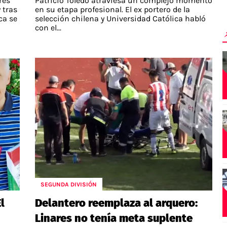
res
Patricio Toledo atraviesa un complejo momento
 tras
en su etapa profesional. El ex portero de la
ca se
selección chilena y Universidad Católica habló
con el...
SEGUNDA DIVISIÓN
l
Delantero reemplaza al arquero:
Linares no tenía meta suplente