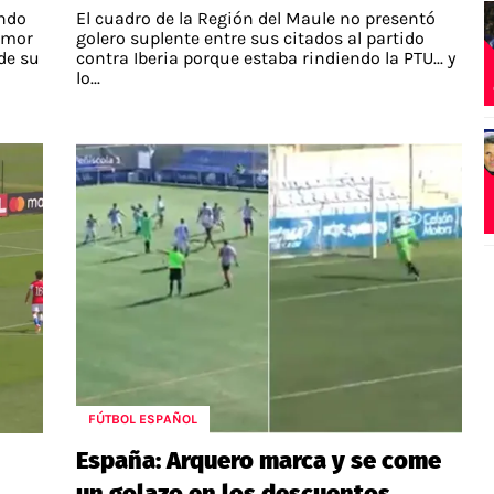
ando
El cuadro de la Región del Maule no presentó
amor
golero suplente entre sus citados al partido
de su
contra Iberia porque estaba rindiendo la PTU... y
lo...
FÚTBOL ESPAÑOL
España: Arquero marca y se come
un golazo en los descuentos