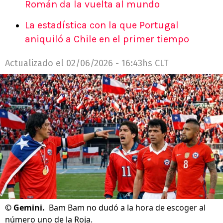
Román da la vuelta al mundo
La estadística con la que Portugal
aniquiló a Chile en el primer tiempo
Actualizado el
02/06/2026 - 16:43hs CLT
©
Gemini.
Bam Bam no dudó a la hora de escoger al
número uno de la Roja.