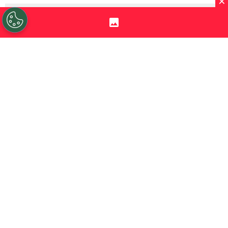
×
Sigue a Redgol en Google!
El mundo del fútbol está de luto luego de la
muerte de
Franco Baresi
, mítico defensor
italiano del
AC Milan
y la selección azurra
que falleció durante esta jornada a los 66
años.
Quien lamentó su deceso fue
Elías
Figueroa
, uno de los mejores centrales de
Sudamérica.
“Era un crack, una pena”
,
señaló Don Elías en conversación con
Redgol.