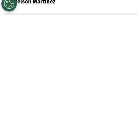
Por
Nelson Martinez
Sigue a Redgol en Google!
Jugó por
Chile
en la era de Ricardo Gareca,
mismo DT que lo cortó. Hoy milita en el
fútbol ruso y vive
emotivo momento tras
convertirse en padre por primera vez:
se
trata de
Thomas Galdames
, defensa
nacional.