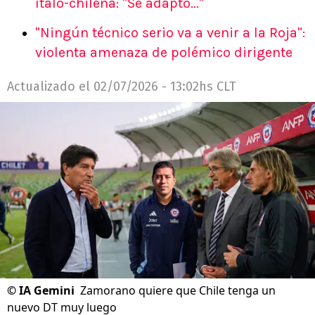
ítalo-chilena: "Se adaptó..."
"Ningún técnico serio va a venir a la Roja":
violenta amenaza de polémico dirigente
Actualizado el
02/07/2026 - 13:02hs CLT
©
IA Gemini
Zamorano quiere que Chile tenga un
nuevo DT muy luego