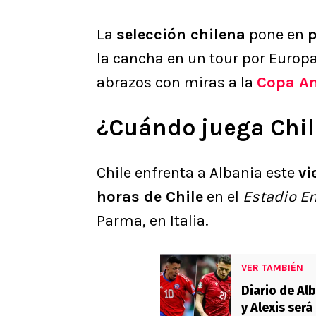
La
selección chilena
pone en
p
la cancha en un tour por Europ
abrazos con miras a la
Copa A
¿Cuándo juega Chil
Chile enfrenta a Albania este
vi
horas de Chile
en el
Estadio En
Parma, en Italia.
VER TAMBIÉN
Diario de Alb
y Alexis ser