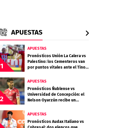
APUESTAS
APUESTAS
Pronósticos Unión La Calera vs
Palestino: los Cementeros van
1
por puntos vitales ante el Tino
Tino
APUESTAS
Pronósticos Ñublense vs
Universidad de Concepción: el
2
Nelson Oyarzún recibe un
choque clave en la zona media
APUESTAS
Pronósticos Audax Italiano vs
Cobresal: dos elencos que