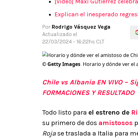
[Video] Maxi Gutiérrez celebr
APUESTAS
Explican el inesperado regres
Noticias
Guías
Por
Rodrigo Vásquez Vega
Códigos
Actualizado el
Pronósticos
22/03/2024 - 16:22hs CLT
Apuesta del día
Apuestas Mundial 2026
©
Getty Images
Horario y dónde ver el a
Chile vs Albania EN VIVO – 
FORMACIONES Y RESULTADO
Todo listo para
el estreno de
R
su primero de dos
amistosos
p
Roja
se traslada a Italia para m