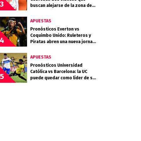
3
buscan alejarse de la zona de
descenso
APUESTAS
Pronósticos Everton vs
Coquimbo Unido: Ruleteros y
4
Piratas abren una nueva jornada
del Campeonato Nacional
APUESTAS
Pronósticos Universidad
Católica vs Barcelona: la UC
5
puede quedar como líder de su
grupo en la Libertadores