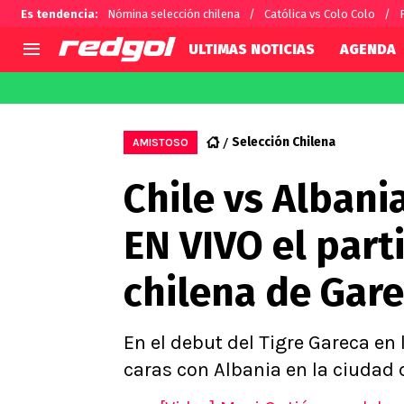
Es tendencia
:
Nómina selección chilena
Católica vs Colo Colo
ULTIMAS NOTICIAS
AGENDA
AGENDA
CHILE
MUNDO
Hoy en TV
Selección Chilena
Fútbol 
Selección Chilena
AMISTOSO
Colo Colo
Darío O
Chile vs Albani
U de Chile
Alexis 
U Católica
Carlos 
EN VIVO el part
Campeonato Nacional
Chileno
Primera B
chilena de Gar
Segunda División
Copa Chile
Supercopa Chile
En el debut del Tigre Gareca en 
Campeonato Femenino
caras con Albania en la ciudad