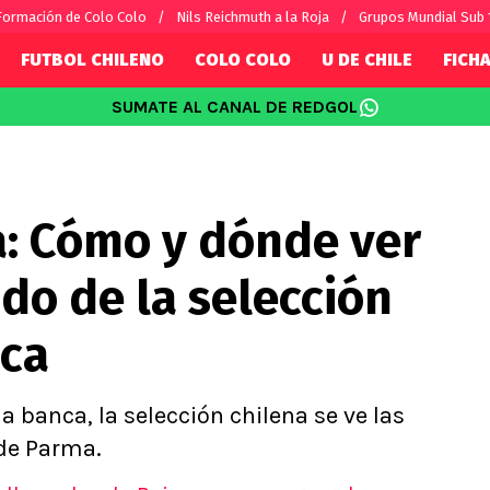
Formación de Colo Colo
Nils Reichmuth a la Roja
Grupos Mundial Sub 
FUTBOL CHILENO
COLO COLO
U DE CHILE
FICHA
SUMATE AL CANAL DE REDGOL
SUDAMÉRICA
EUROPA
Internacional
Copa Libertadores
Champions L
sorio
Copa Sudamericana
Europa Leag
a: Cómo y dónde ver
Sánchez
Fútbol Argentino
Conference 
Palacios
Fútbol Brasileño
Ligue 1
ido de la selección
s por el mundo
Premier Leag
Serie A
eca
La Liga
Bundesliga
la banca, la selección chilena se ve las
 de Parma.