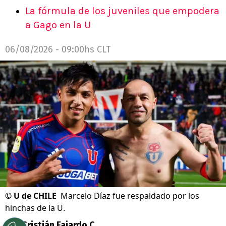
La fórmula de los juveniles que empodera
a Gago en la U
06/08/2026 - 09:00hs CLT
©
U de CHILE
Marcelo Díaz fue respaldado por los
hinchas de la U.
Por
Cristián Fajardo C.