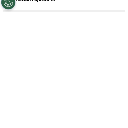
Sigue a Redgol en Google!
Uno que disfrutó su retorno en
Universidad de Chile
fue
Marcelo Díaz
,
quien nuevamente fue considerado
en la
victoria por 1-0 ante Unión San Felipe
, lo
que les permitió la clasificación a los
octavos de final de la Copa Chile 2026.
El capitán de los azules se había quedado
fuera del último choque ante Huachipato,
además que había vivido
una polémica