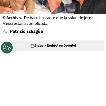
©
Archivo.
De hace bastante que la salud de Jorge
Messi estaba complicada.
Por
Patricio Echagüe
Sigue a Redgol en Google!
Jorge Messi
, padre de
Lionel Messi,
falleció durante la
noche del pasado
viernes en un hospital de Rosario
(Argentina) a la edad de 68 años.
De
acuerdo a información entregada por el
sitio Infobae, el papá del astro trasandino