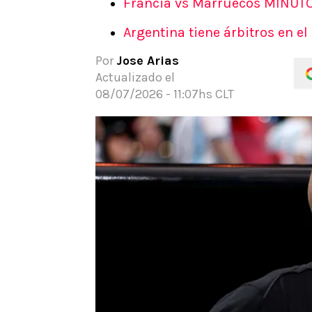
Francia vs Marruecos MINUTO 
APUESTAS
Argentina tiene árbitros en el
Noticias
Guías
Por
Jose Arias
Códigos
Actualizado el
Pronósticos
08/07/2026 - 11:07hs CLT
Apuesta del día
Apuestas Mundial 2026