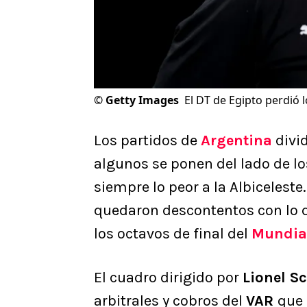
©
Getty Images
El DT de Egipto perdió l
Los partidos de
Argentina
divi
algunos se ponen del lado de l
siempre lo peor a la Albicelest
quedaron descontentos con lo q
los octavos de final del
Mundia
El cuadro dirigido por
Lionel S
arbitrales y cobros del
VAR
que 