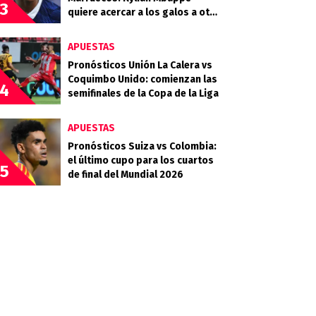
3
quiere acercar a los galos a otra
final
APUESTAS
Pronósticos Unión La Calera vs
Coquimbo Unido: comienzan las
4
semifinales de la Copa de la Liga
APUESTAS
Pronósticos Suiza vs Colombia:
el último cupo para los cuartos
5
de final del Mundial 2026