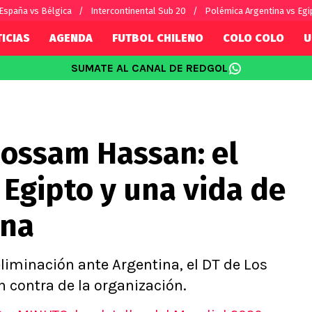
España vs Bélgica
Intercontinental Sub 20
Polémica Argentina vs Egi
ICIAS
AGENDA
FUTBOL CHILENO
COLO COLO
U
SUMATE AL CANAL DE REDGOL
SUDAMÉRICA
EUROPA
Internacional
Copa Libertadores
Champions L
sorio
Copa Sudamericana
Europa Leag
Hossam Hassan: el
Sánchez
Fútbol Argentino
Conference 
Palacios
Fútbol Brasileño
Ligue 1
Egipto y una vida de
s por el mundo
Premier Leag
Serie A
ena
La Liga
Bundesliga
 eliminación ante Argentina, el DT de Los
 contra de la organización.