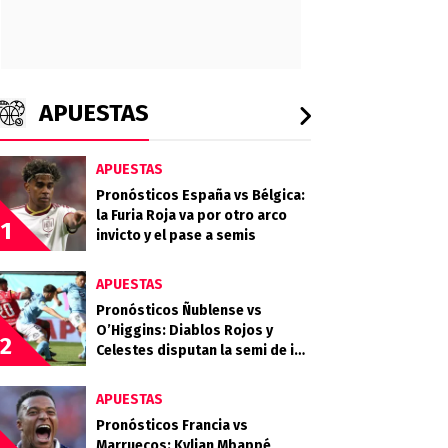
APUESTAS
APUESTAS
Pronósticos España vs Bélgica:
la Furia Roja va por otro arco
1
invicto y el pase a semis
APUESTAS
Pronósticos Ñublense vs
O’Higgins: Diablos Rojos y
2
Celestes disputan la semi de ida
de la Copa de la Liga
APUESTAS
Pronósticos Francia vs
Marruecos: Kylian Mbappé