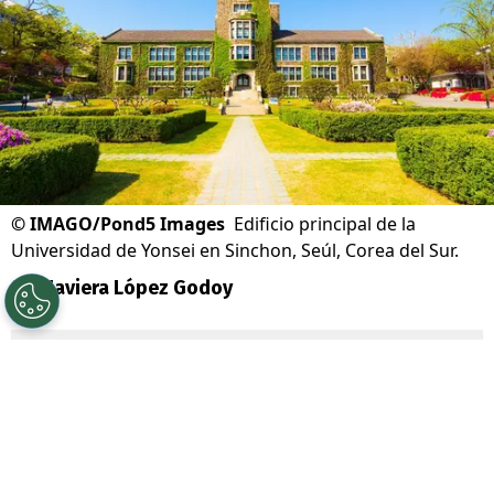
©
IMAGO/Pond5 Images
Edificio principal de la
Universidad de Yonsei en Sinchon, Seúl, Corea del Sur.
Por
Javiera López Godoy
Sigue a Redgol en Google!
Estudiar en el extranjero es el sueño de
muchos y
Corea del Sur
se ha convertido