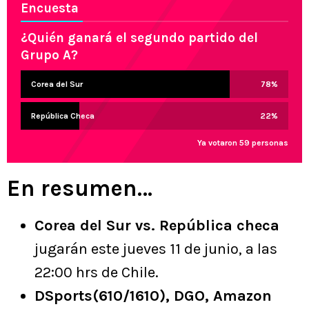
Encuesta
¿Quién ganará el segundo partido del
Grupo A?
Corea del Sur
78
%
República Checa
22
%
Ya votaron 59 personas
En resumen…
Corea del Sur vs. República checa
jugarán este jueves 11 de junio, a las
22:00 hrs de Chile.
DSports(610/1610), DGO, Amazon