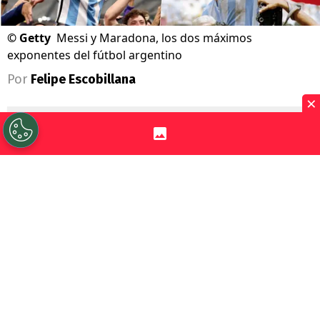
©
Getty
Messi y Maradona, los dos máximos
exponentes del fútbol argentino
Por
Felipe Escobillana
×
Sigue a Redgol en Google!
En Argentina hay una fuerte comparación
entre
Lionel Messi
y
Diego Maradona
,
ahora que la Pulga llegó a una nueva final
del mundo. Elegir entre cuál es más grande
parece ser cosa de gustos.