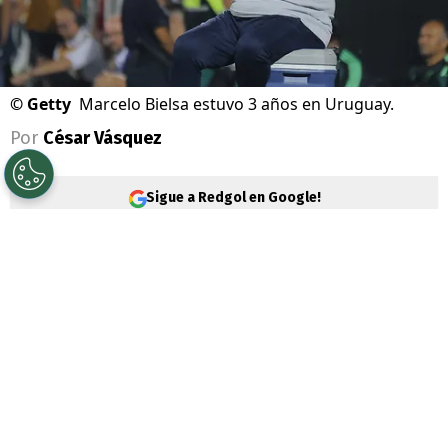
©
Getty
Marcelo Bielsa estuvo 3 años en Uruguay.
Por
César Vásquez
Sigue a Redgol en Google!
Una de las grandes decepciones de la
Copa
del Mundo 2026
fue
Uruguay
.
Marcelo
Bielsa
fue el apuntado de los malos
resultados y esta selección ya anunció a su
sucesor.