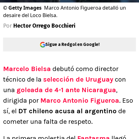
©
Getty Images
Marco Antonio Figueroa detalló un
desaire del Loco Bielsa.
Por
Hector Orrego Bocchieri
Sigue a Redgol en Google!
Marcelo Bielsa
debutó como director
técnico de la
selección de Uruguay
con
una
goleada de 4-1 ante Nicaragua
,
dirigida por
Marco Antonio Figueroa
. Eso
sí, el
DT chileno acusa al argentino
de
cometer una falta de respeto.
La primera molestia del
Fantasma
llegó