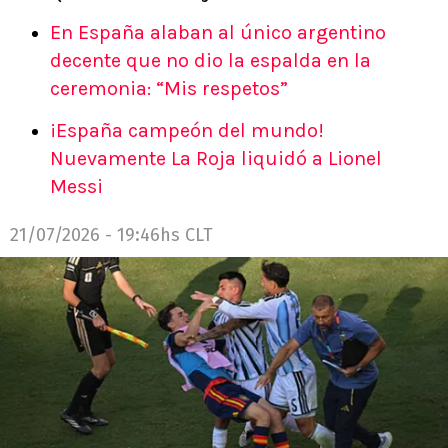
En España alaban al único argentino
decente que no dio la espalda en la
ceremonia: “Mis respetos”
¡España campeón del mundo!
Nuevamente La Roja liquidó a Lionel
Messi
21/07/2026 - 19:46hs CLT