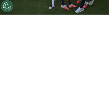
©
Getty Images.
Leandro Paredes y Thiago Almada
contra Gavi tras la derrota trasandina.
Por
Jorge Rubio
Sigue a Redgol en Google!
Gavi
no tuvo minutos en la final del
Mundial 2026
, donde España le ganó por
1-0 a Argentina y alzó el trofeo dorado por
segunda vez en su historia. A pesar de eso,
el mediocampista del Barcelona ocupó
varias primeras planas y tomas por la