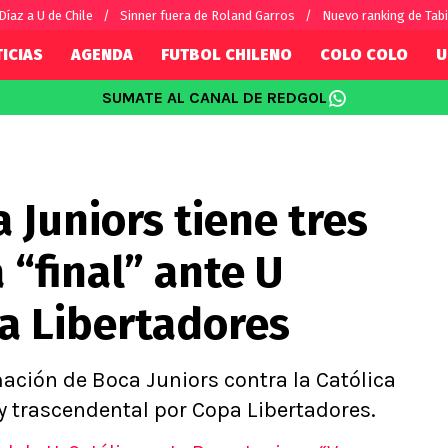
Díaz a U de Chile
Sinner fuera de Roland Garros
Nuevo ranking de Tabi
ICIAS
AGENDA
FUTBOL CHILENO
COLO COLO
U
SUMATE AL CANAL DE REDGOL
SUDAMÉRICA
EUROPA
Internacional
Copa Libertadores
Champions L
sorio
Copa Sudamericana
Europa Leag
 Juniors tiene tres
Sánchez
Fútbol Argentino
Conference 
Palacios
Fútbol Brasileño
Ligue 1
 “final” ante U
s por el mundo
Premier Leag
Serie A
a Libertadores
La Liga
Bundesliga
mación de Boca Juniors contra la Católica
y trascendental por Copa Libertadores.