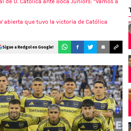
al de U. Católica ante Boca Juniors: “Vamos a
V abierta que tuvo la victoria de Católica
Sigue a Redgol en Google!