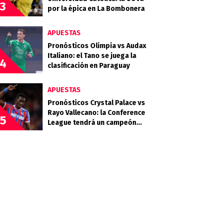
3
por la épica en La Bombonera
APUESTAS
Pronósticos Olimpia vs Audax
Italiano: el Tano se juega la
4
clasificación en Paraguay
APUESTAS
Pronósticos Crystal Palace vs
Rayo Vallecano: la Conference
5
League tendrá un campeón
inédito