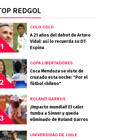
TOP REDGOL
COLO COLO
A 21 años del debut de Arturo
Vidal: así lo recuerda su DT
1
Espina
COPA LIBERTADORES
Coca Mendoza se viste de
cruzado esta noche: "Por el
2
fútbol chileno"
ROLAND GARROS
¡Impacto mundial! El calor
tumba a Sinner y queda
3
eliminado de Roland Garros
UNIVERSIDAD DE CHILE