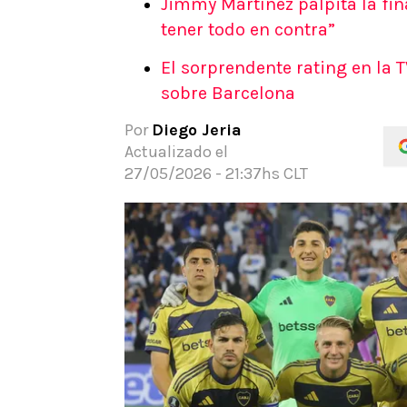
Jimmy Martínez palpita la fin
APUESTAS
tener todo en contra”
Noticias
El sorprendente rating en la T
Guías
sobre Barcelona
Códigos
Pronósticos
Por
Diego Jeria
Apuesta del día
Actualizado el
Apuestas Mundial 2026
27/05/2026 - 21:37hs CLT