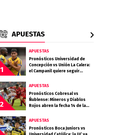
APUESTAS
APUESTAS
Pronósticos Universidad de
Concepción vs Unión La Calera:
1
el Campanil quiere seguir
sumando ante un Cementero
necesitado
APUESTAS
Pronósticos Cobresal vs
Ñublense: Mineros y Diablos
2
Rojos abren la fecha 14 de la
Liga de Primera
APUESTAS
Pronósticos Boca Juniors vs
Universidad Católica: la UC va