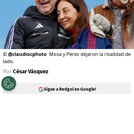
©
@claudiocphoto
Mosa y Pérez dejaron la rivalidad de
lado.
Por
César Vásquez
Sigue a Redgol en Google!
Universidad de Chile
y
Colo Colo
animaron una nueva edición del
Superclásico Femenino. En la tribunas se