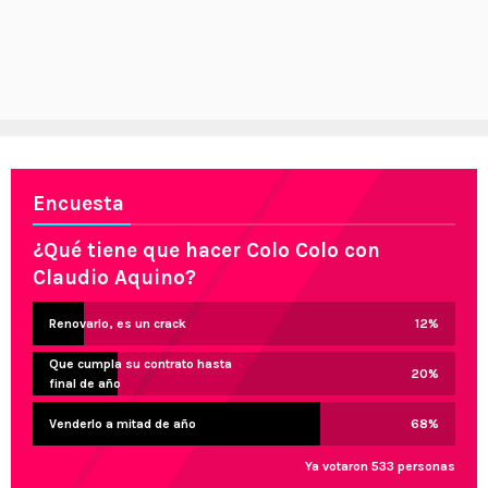
Encuesta
¿Qué tiene que hacer Colo Colo con
Claudio Aquino?
Renovarlo, es un crack
12
%
Que cumpla su contrato hasta
20
%
final de año
Venderlo a mitad de año
68
%
Ya votaron 533 personas