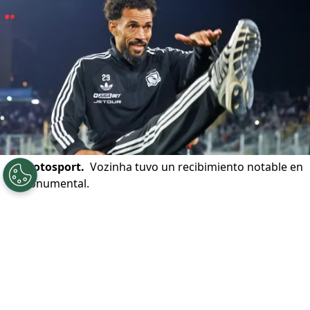
©
Photosport.
Vozinha tuvo un recibimiento notable en
el Monumental.
Por
Patricio Echagüe
Sigue a Redgol en Google!
La llegada de
Vozinha
a
Colo Colo
tuvo