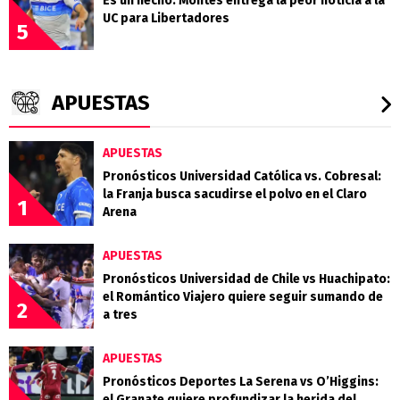
Es un hecho: Montes entrega la peor noticia a la
UC para Libertadores
5
APUESTAS
APUESTAS
Pronósticos Universidad Católica vs. Cobresal:
la Franja busca sacudirse el polvo en el Claro
1
Arena
APUESTAS
Pronósticos Universidad de Chile vs Huachipato:
el Romántico Viajero quiere seguir sumando de
2
a tres
APUESTAS
Pronósticos Deportes La Serena vs O’Higgins:
el Granate quiere profundizar la herida del