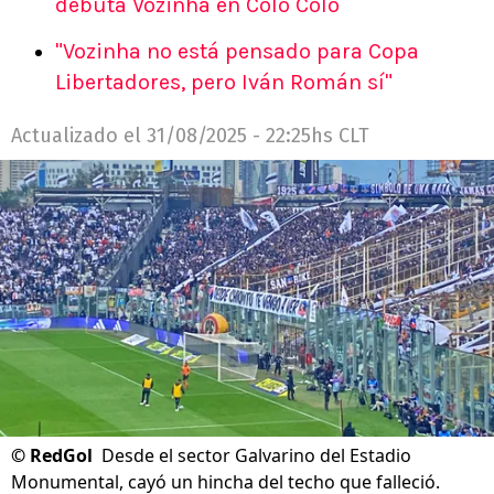
debuta Vozinha en Colo Colo
"Vozinha no está pensado para Copa
Libertadores, pero Iván Román sí"
Actualizado el
31/08/2025 - 22:25hs CLT
©
RedGol
Desde el sector Galvarino del Estadio
Monumental, cayó un hincha del techo que falleció.