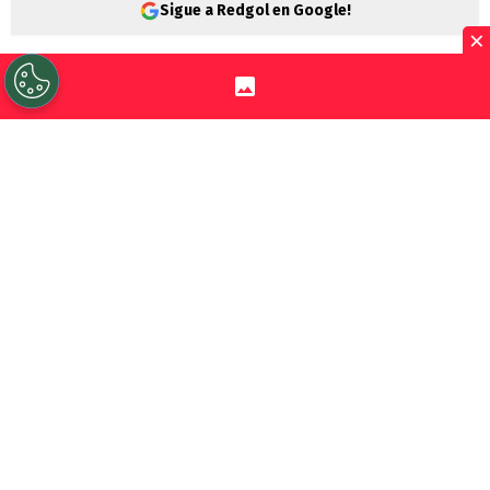
Sigue a Redgol en Google!
×
El regreso de la
Liga de Primera
tras el
receso por el Mundial 2026 será este
viernes, cuando el líder
Colo Colo
reciba a
Deportes Limache
en el estadio
Monumental.