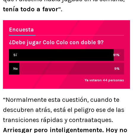
tenía todo a favor
“.
Encuesta
¿Debe jugar Colo Colo con doble 9?
Sí
91
%
No
9
%
Ya votaron 44 personas
“Normalmente esta cuestión, cuando te
descubren atrás, está el peligro ese de las
transiciones rápidas y contraataques.
Arriesgar pero inteligentemente. Hoy no