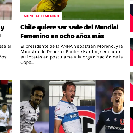
MUNDIAL FEMENINO
 y
Chile quiere ser sede del Mundial
U
Femenino en ocho años más
esa al
El presidente de la ANFP, Sebastián Moreno, y la
Ministra de Deporte, Pauline Kantor, señalaron
ños.
su interés en postularse a la organización de la
Copa...