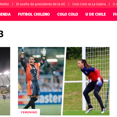
 Heller
El sueño de presidente de la UC
Colo Colo vs La Calera
U 
GENDA
FUTBOL CHILENO
COLO COLO
U DE CHILE
F
3
SUDAMÉRICA
EUROPA
nternacional
Copa Libertadores
Champions Le
orio
Copa Sudamericana
Europa League
ánchez
Fútbol Argentino
Conference Lea
alacios
Fútbol Brasileño
Ligue 1
 por el mundo
Premier League
Serie A
La Liga
Bundesliga
FEMENINO