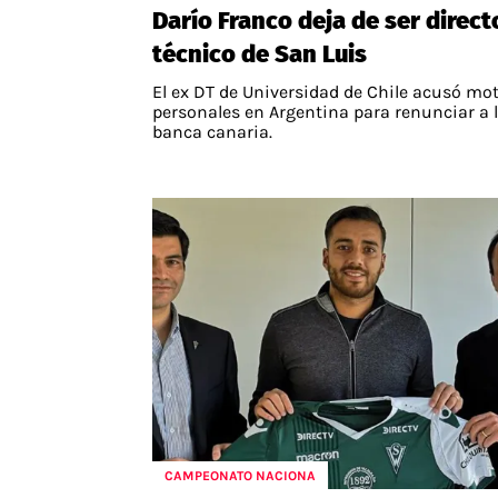
Darío Franco deja de ser direct
APUESTAS
técnico de San Luis
Noticias
El ex DT de Universidad de Chile acusó mo
Guías
personales en Argentina para renunciar a 
banca canaria.
Códigos
Pronósticos
Apuesta del día
CAMPEONATO NACIONA