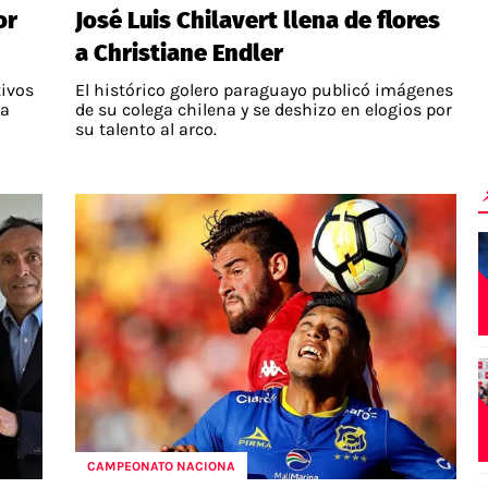
or
José Luis Chilavert llena de flores
a Christiane Endler
tivos
El histórico golero paraguayo publicó imágenes
la
de su colega chilena y se deshizo en elogios por
su talento al arco.
CAMPEONATO NACIONA