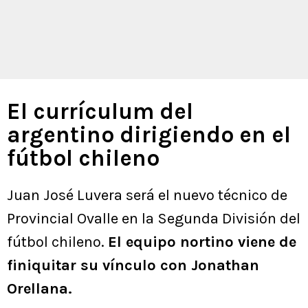
El currículum del
argentino dirigiendo en el
fútbol chileno
Juan José Luvera será el nuevo técnico de
Provincial Ovalle en la Segunda División del
fútbol chileno.
El equipo nortino viene de
finiquitar su vínculo con Jonathan
Orellana.