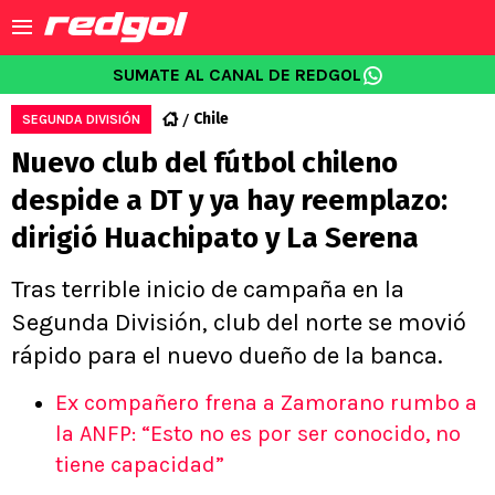
SUMATE AL CANAL DE REDGOL
Chile
SEGUNDA DIVISIÓN
Nuevo club del fútbol chileno
despide a DT y ya hay reemplazo:
dirigió Huachipato y La Serena
Tras terrible inicio de campaña en la
Segunda División, club del norte se movió
rápido para el nuevo dueño de la banca.
Ex compañero frena a Zamorano rumbo a
la ANFP: “Esto no es por ser conocido, no
tiene capacidad”