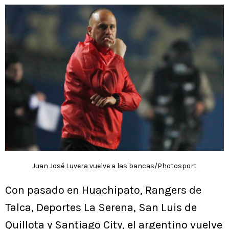
Juan José Luvera vuelve a las bancas/Photosport
Con pasado en Huachipato, Rangers de
Talca, Deportes La Serena, San Luis de
Quillota y Santiago City, el argentino vuelve