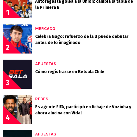
Antofagasta golea a la Unión: cambia la tabla de
la Primera B
1
MERCADO
Celebra Gago: refuerzo de la U puede debutar
antes de lo imaginado
2
APUESTAS
Cómo registrarse en Betsala Chile
3
REDES
Es agente FIFA, participó en fichaje de Vozinha y
ahora alucina con Vidal
4
APUESTAS