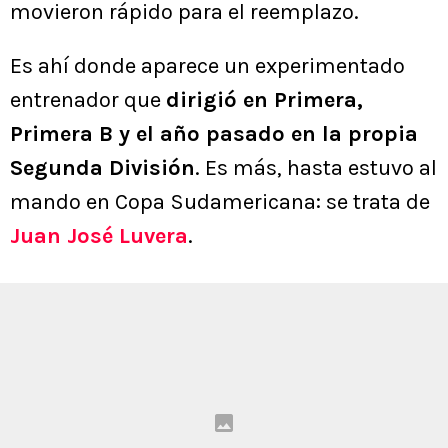
movieron rápido para el reemplazo.
Es ahí donde aparece un experimentado
entrenador que
dirigió en Primera,
Primera B y el año pasado en la propia
Segunda División
. Es más, hasta estuvo al
mando en Copa Sudamericana: se trata de
Juan José Luvera
.