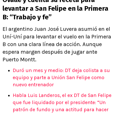
levantar a San Felipe en la Primera
B: “Trabajo y fe”
El argentino Juan José Luvera asumió en el
Uní-Uní para levantar el vuelo en la Primera
B con una clara línea de acción. Aunque
espera margen después de jugar ante
Puerto Montt.
Duró un mes y medio: DT deja colista a su
equipo y parte a Unión San Felipe como
nuevo entrenador
Habla Luis Landeros, el ex DT de San Felipe
que fue liquidado por el presidente: “Un
patrón de fundo y una actitud para hacer