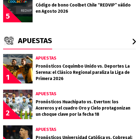
Código de bono Coolbet Chile “REDVIP” válido
en Agosto 2026
5
APUESTAS
APUESTAS
Pronósticos Coquimbo Unido vs. Deportes La
Serena: el Clásico Regional paraliza la Liga de
1
Primera 2026
APUESTAS
Pronósticos Huachipato vs. Everton: los
Acereros y el cuadro Oro y Cielo protagonizan
2
un choque clave por la fecha 18
APUESTAS
Pronósticos Universidad Católica vs. Cobresal: