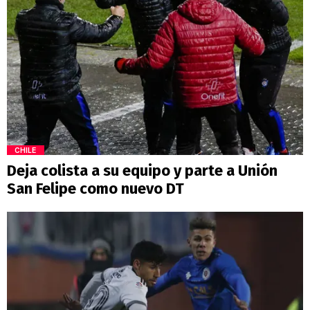
CHILE
Deja colista a su equipo y parte a Unión
San Felipe como nuevo DT