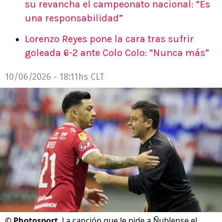
su revancha el campeonato nacional: “Es
una responsabilidad”
Lorenzo Reyes pone la cara tras sufrir
goleada 6-2 ante Colo Colo: “Nunca más”
10/06/2026 - 18:11hs CLT
©
Photosport
La canción que le pide a Ñublense el