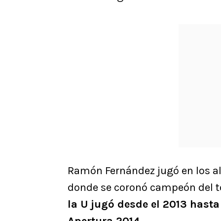
Ramón Fernández jugó en los alb
donde se coronó campeón del to
la U jugó desde el 2013 hast