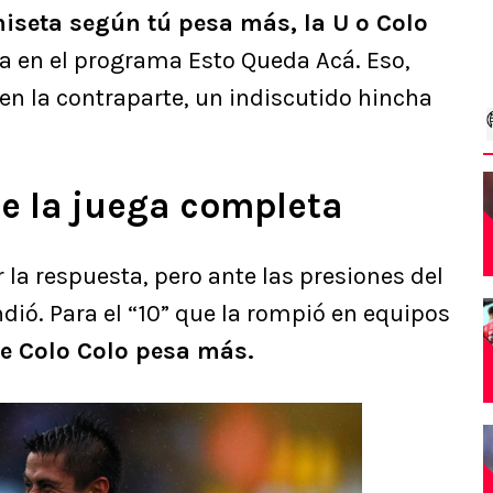
iseta según tú pesa más, la U o Colo
ra en el programa Esto Queda Acá. Eso,
 en la contraparte, un indiscutido hincha
e la juega completa
 la respuesta, pero ante las presiones del
ió. Para el “10” que la rompió en equipos
de Colo Colo pesa más.