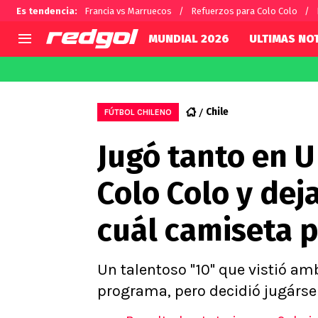
Es tendencia
:
Francia vs Marruecos
Refuerzos para Colo Colo
MUNDIAL 2026
ULTIMAS NOT
AGENDA
CHILE
MUNDO
Hoy en TV
Selección Chilena
Fútbol 
Chile
FÚTBOL CHILENO
Colo Colo
Darío O
Jugó tanto en U
U de Chile
Alexis 
U Católica
Carlos 
Colo Colo y deja
Campeonato Nacional
Chileno
Primera B
cuál camiseta 
Segunda División
Copa Chile
Supercopa Chile
Un talentoso "10" que vistió a
Campeonato Femenino
programa, pero decidió jugárse