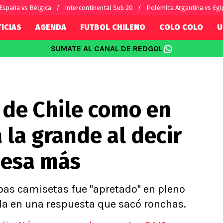
España vs Bélgica
Intercontinental Sub 20
Polémica Argentina vs Egi
ICIAS
AGENDA
FUTBOL CHILENO
COLO COLO
U
SUMATE AL CANAL DE REDGOL
SUDAMÉRICA
EUROPA
Internacional
Copa Libertadores
Champions L
sorio
Copa Sudamericana
Europa Leag
 de Chile como en
Sánchez
Fútbol Argentino
Conference 
Palacios
Fútbol Brasileño
Ligue 1
 la grande al decir
s por el mundo
Premier Leag
Serie A
pesa más
La Liga
Bundesliga
mbas camisetas fue "apretado" en pleno
la en una respuesta que sacó ronchas.