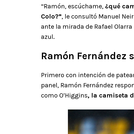
“Ramón, escúchame,
¿qué cam
Colo?”
, le consultó Manuel Nei
ante la mirada de Rafael Olarra
azul.
Ramón Fernández s
Primero con intención de patear
panel, Ramón Fernández respond
como O’Higgins
, la camiseta 