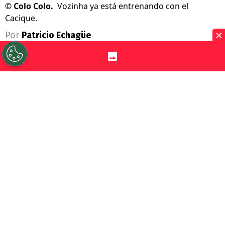
©
Colo Colo.
Vozinha ya está entrenando con el
Cacique.
×
Por
Patricio Echagüe
Sigue a Redgol en Google!
Pasada ya toda la locura por el arribo de
Vozinha
a
Colo Colo
, ahora llega el turno
de comenzar a planificar su debut. El
portero de Cabo Verde llegó después de una
merecidas vacaciones tras el Mundial
2026, por lo que todavía debe ponerse a
punto.