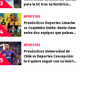
3
para la UC tras su histórico
triunfo en La Bombonera
APUESTAS
Pronósticos Deportes Limache
vs Coquimbo Unido: duelo clave
4
entre dos equipos que pelean
arriba
APUESTAS
Pronósticos Universidad de
Chile vs Deportes Concepción:
5
la U quiere seguir con su invicto
en casa