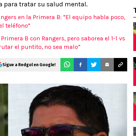
a para tratar su salud mental.
angers en la Primera B: “El equipo habla poco,
el teléfono”
 Primera B con Rangers, pero saborea el 1-1 vs
utar el puntito, no sea malo”
Sigue a Redgol en Google!