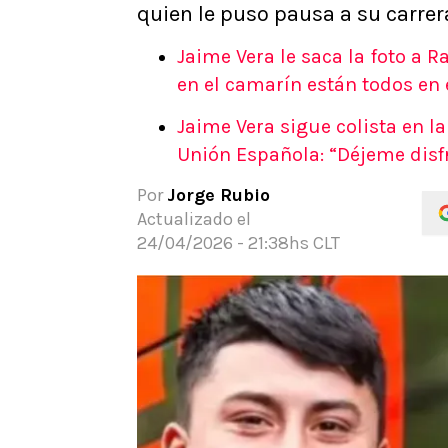
quien le puso pausa a su carrer
APUESTAS
Noticias
Jaime Vera le saca la foto a R
Guías
en el camarín están todos en 
Códigos
Jaime Vera sigue colista en la
Pronósticos
Unión Española: “Déjeme disfr
Apuesta del día
Apuestas Mundial 2026
Por
Jorge Rubio
Actualizado el
24/04/2026 - 21:38hs CLT