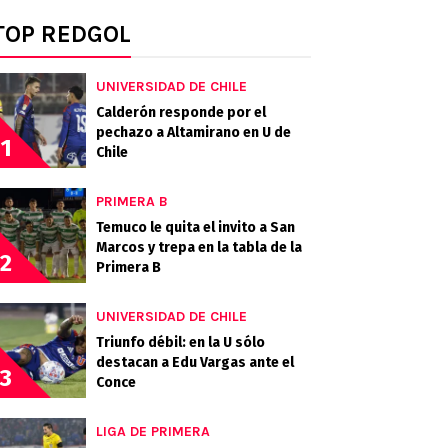
TOP REDGOL
UNIVERSIDAD DE CHILE
Calderón responde por el
pechazo a Altamirano en U de
1
Chile
PRIMERA B
Temuco le quita el invito a San
Marcos y trepa en la tabla de la
2
Primera B
UNIVERSIDAD DE CHILE
Triunfo débil: en la U sólo
destacan a Edu Vargas ante el
3
Conce
LIGA DE PRIMERA