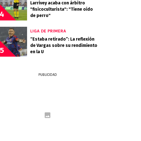
Larrivey acaba con árbitro
"fisicoculturista": "Tiene oído
4
de perro"
LIGA DE PRIMERA
“Estaba retirado”: La reflexión
de Vargas sobre su rendimiento
5
en la U
PUBLICIDAD