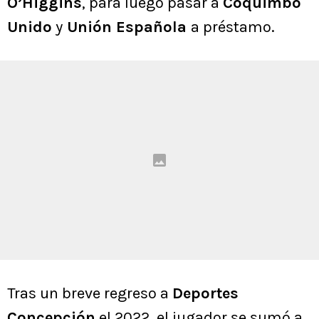
O’Higgins
, para luego pasar a
Coquimbo
Unido
y
Unión Española
a préstamo.
Tras un breve regreso a
Deportes
Concepción
el 2022, el jugador se sumó a