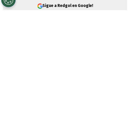
Sigue a Redgol en Google!
Universidad de Chile
sigue logrando
modificaciones en la ventana de invierno
del mercado de fichajes 2026, donde
aseguró el segundo nombre para el equipo
en el segundo semestre.
Se trata del portero
José Alburquenque
,
quien estuvo a penas unos meses a
préstamo en
Lota Schwager
en la
Segunda División Profesional
, pero que
fue pedido de regreso por la U.