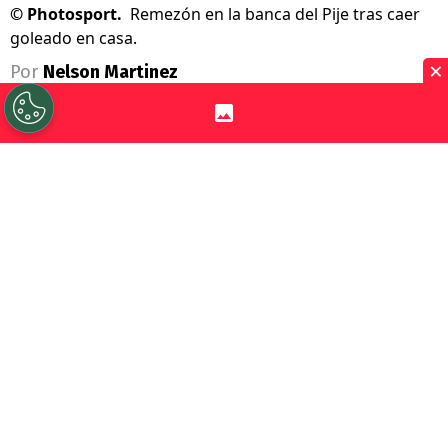
©
Photosport.
Remezón en la banca del Pije tras caer
goleado en casa.
×
Por
Nelson Martinez
Sigue a Redgol en Google!
Deportes Temuco
cayó 4-1 en casa
ante
Deportes Copiapó el pasado lunes y ardió
Troya en el sur del país. Es que
Arturo
Sanhueza
venía sumamente cuestionado
en la banca y era un hecho que sus días
estaban contados.
Fue así que este jueves se oficializó su