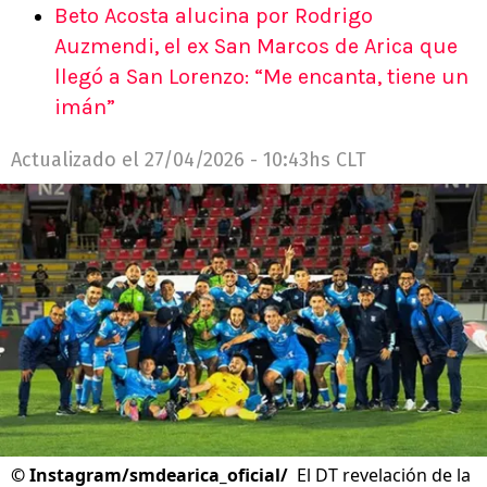
Beto Acosta alucina por Rodrigo
Auzmendi, el ex San Marcos de Arica que
llegó a San Lorenzo: “Me encanta, tiene un
imán”
Actualizado el
27/04/2026 - 10:43hs CLT
©
Instagram/smdearica_oficial/
El DT revelación de la