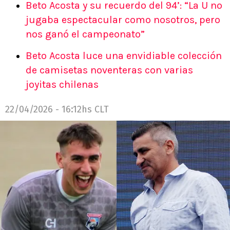
Beto Acosta y su recuerdo del 94’: “La U no
jugaba espectacular como nosotros, pero
nos ganó el campeonato”
Beto Acosta luce una envidiable colección
de camisetas noventeras con varias
joyitas chilenas
22/04/2026 - 16:12hs CLT