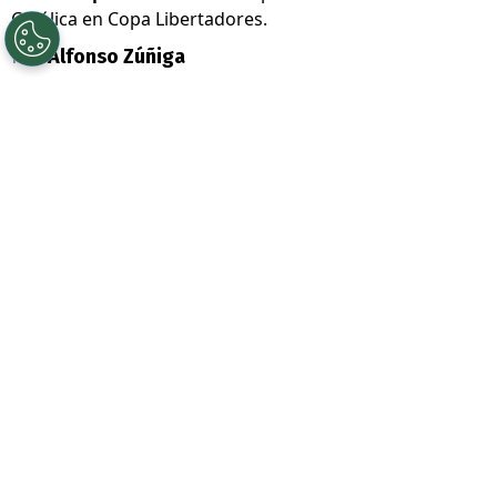
Católica en Copa Libertadores.
Por
Alfonso Zúñiga
Sigue a Redgol en Google!
Y volvió a convertir. El delantero
Fernando
Zampedri
se reencontró con los goles por
Copa Libertadores
al abrir la cuenta en el
valioso triunfo de
Universidad Católica
como visita ante
Barcelona de Guayaquil
,
que los deja líderes del Grupo D.
PUBLICIDAD