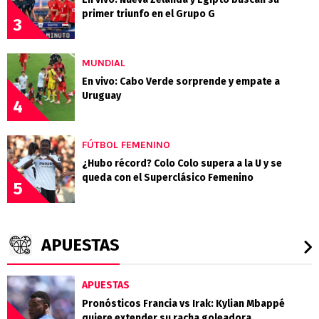
primer triunfo en el Grupo G
3
MUNDIAL
En vivo: Cabo Verde sorprende y empate a
Uruguay
4
FÚTBOL FEMENINO
¿Hubo récord? Colo Colo supera a la U y se
queda con el Superclásico Femenino
5
APUESTAS
APUESTAS
Pronósticos Francia vs Irak: Kylian Mbappé
quiere extender su racha goleadora