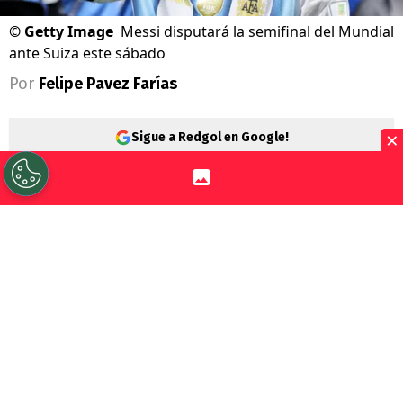
©
Getty Image
Messi disputará la semifinal del Mundial
ante Suiza este sábado
Por
Felipe Pavez Farías
×
Sigue a Redgol en Google!
El
Mundial 2026
será recordado como el
último baile de los cracks más
importantes del fútbol en los últimos años.
Nombres como
Cristiano Ronaldo
,
Neymar, Luca Modric, Mohamed Salah y
Lionel Messi
entre otros, disputan su
último torneo de esta categoría.