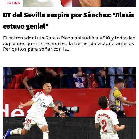
PALESTINO
LA LIGA
GUÍAS
FÚTBOL INTERNACIONAL
CHILENOS EN EL EXTERIOR
DT del Sevilla suspira por Sánchez: "Alexis
UNION ESPAÑOLA
CÓDIGOS
COPA LIBERTADORES
estuvo genial"
MERCADO DE FICHAJES
CHILENOS POR EL MUNDO
CAMPEONATO NACIONAL
PRONÓSTICOS
El entrenador Luis García Plaza aplaudió a AS10 y todos los
COPA SUDAMERICANA
TENIS
ALEXIS SANCHEZ
suplentes que ingresaron en la tremenda victoria ante los
Periquitos para soñar con la...
APUESTA DEL DÍA
PREMIER LEAGUE
ELIMINATORIAS CONMEBOL
DARIO OSORIO
CHAMPIONS LEAGUE
FEMENINO
DAMIAN PIZARRO
EUROPA LEAGUE
SERIE A
LA LIGA
QUIENES SOMOS
SELECCIÓN CHILENA
STAFF
COLO COLO
TÉRMINOS Y CONDICIONES
UNIVERSIDAD DE CHILE
AGENDA
UNIVERSIDAD CATÓLICA