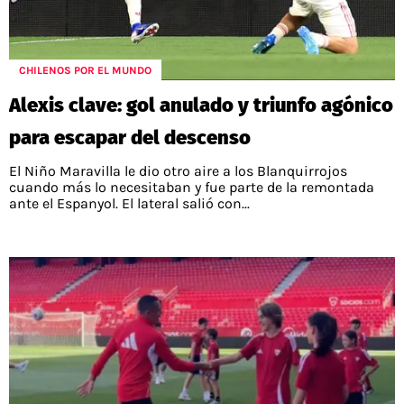
POLÍTICAS DE PRIVACIDAD
CAMPEONATO NACIONAL
POLÍTICA EDITORIAL
RESULTADOS
PUBLICIDAD / ADS
TABLA DE POSICIONES
CHILENOS POR EL MUNDO
CONTACTO
APUESTAS
Alexis clave: gol anulado y triunfo agónico
AD CHOICES
ENTREVISTAS
para escapar del descenso
El Niño Maravilla le dio otro aire a los Blanquirrojos
cuando más lo necesitaban y fue parte de la remontada
ante el Espanyol. El lateral salió con...
Términos y Condiciones
Políticas de Privacidad
Ad Choices
RedGol, al igual que Futbol Sites, es una
compañía perteneciente a Better Collective.
Todos los derechos reservados