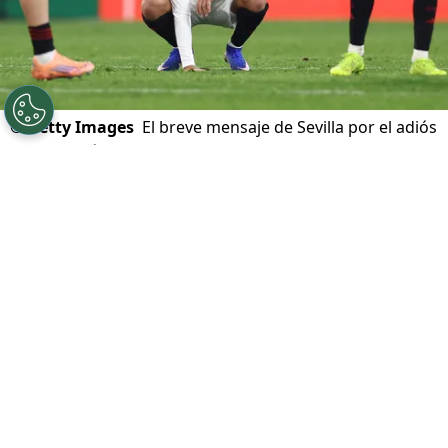
©
Getty Images
El breve mensaje de Sevilla por el adiós
de Alexis Sánchez.
Por
Diego Jeria
Sigue a Redgol en Google!
Es oficial:
Alexis Sánchez
no seguirá en el
Sevilla
y por ahora
es jugador sin club
. El
chileno terminó su contrato este pasado
martes 30 de junio y, pese a que ambas