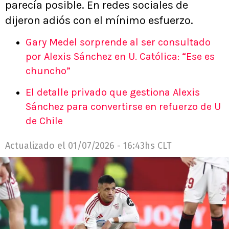
parecía posible. En redes sociales de
dijeron adiós con el mínimo esfuerzo.
Gary Medel sorprende al ser consultado
por Alexis Sánchez en U. Católica: “Ese es
chuncho”
El detalle privado que gestiona Alexis
Sánchez para convertirse en refuerzo de U
de Chile
Actualizado el
01/07/2026 - 16:43hs CLT