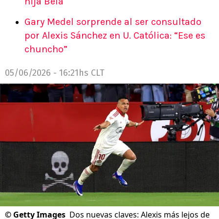
hija Bela
Gary Medel sorprende al ser consultado
por Alexis Sánchez en U. Católica: “Ese es
chuncho”
05/06/2026 - 16:21hs CLT
©
Getty Images
Dos nuevas claves: Alexis más lejos de