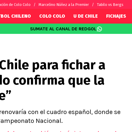
ción de Colo Colo
Marcelino Núñez a la Premier
Tabilo vs Bergs
TBOL CHILENO
COLO COLO
U DE CHILE
FICHAJES
SUMATE AL CANAL DE REDGOL
SUDAMÉRICA
EUROPA
Internacional
Copa Libertadores
Champions L
sorio
Copa Sudamericana
Europa Leag
Chile para fichar a
Sánchez
Fútbol Argentino
Conference 
Palacios
Fútbol Brasileño
Ligue 1
do confirma que la
s por el mundo
Premier Leag
Serie A
e”
La Liga
Bundesliga
o renovaría con el cuadro español, donde se
 Campeonato Nacional.