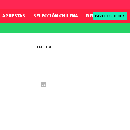
APUESTAS
SELECCIÓN CHILENA
REDSPORT
TENI
PARTIDOS DE HOY
FIFA
REDSPORT
eague
Mundial 2026
Tenis
PUBLICIDAD
ue
Eliminatorias
Formula 1
League
NBA
Rugby
ue
UFC
WWE
Boxeo