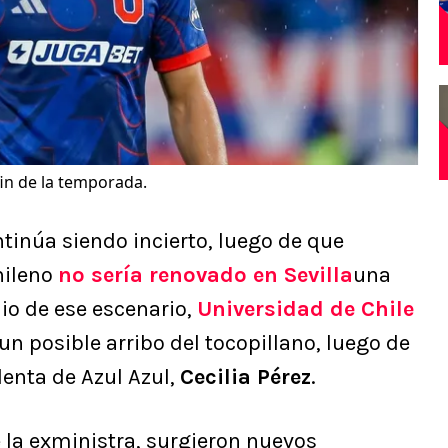
 fin de la temporada.
tinúa siendo incierto, luego de que
hileno
no sería renovado en
Sevilla
una
dio de ese escenario,
Universidad de Chile
un posible arribo del tocopillano, luego de
denta de Azul Azul,
Cecilia Pérez
.
e la exministra, surgieron nuevos