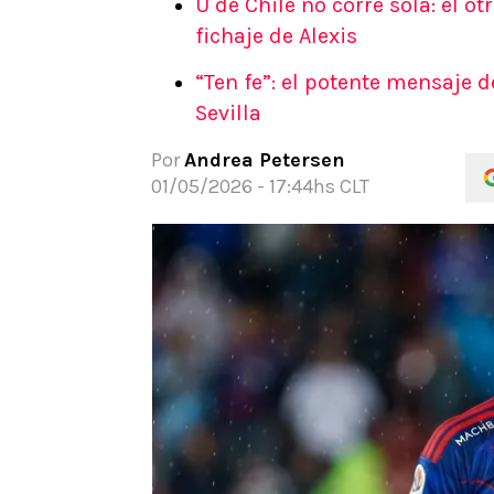
U de Chile no corre sola: el o
APUESTAS
fichaje de Alexis
Noticias
“Ten fe”: el potente mensaje d
Guías
Sevilla
Códigos
Pronósticos
Por
Andrea Petersen
Apuesta del día
01/05/2026 - 17:44hs CLT