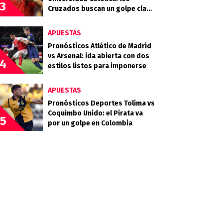
3
Cruzados buscan un golpe clave
en Guayaquil
APUESTAS
Pronósticos Atlético de Madrid
vs Arsenal: ida abierta con dos
4
estilos listos para imponerse
APUESTAS
Pronósticos Deportes Tolima vs
Coquimbo Unido: el Pirata va
5
por un golpe en Colombia