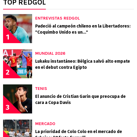
TOP REDGOL
ENTREVISTAS REDGOL
Padeció al campeón chileno en la Libertadores:
"Coquimbo Unido es un..."
1
MUNDIAL 2026
Lukaku instantáneo: Bélgica salvó alto empate
en el debut contra Egipto
2
TENIS
El anuncio de Cristian Garin que preocupa de
cara a Copa Davis
3
MERCADO
La prioridad de Colo Colo en el mercado de