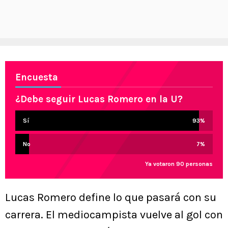
Encuesta
¿Debe seguir Lucas Romero en la U?
Sí
93
%
No
7
%
Ya votaron 90 personas
Lucas Romero define lo que pasará con su
carrera. El mediocampista vuelve al gol con