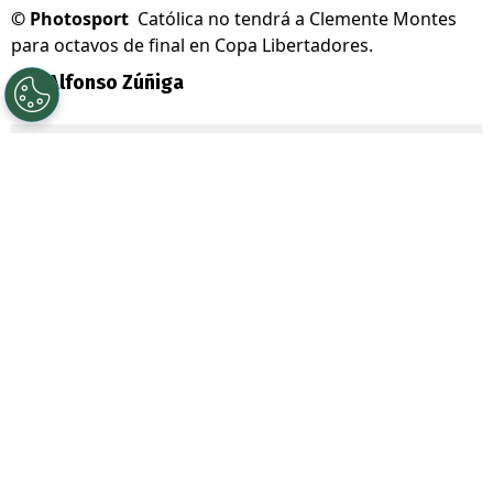
©
Photosport
Católica no tendrá a Clemente Montes
para octavos de final en Copa Libertadores.
Por
Alfonso Zúñiga
Sigue a Redgol en Google!
Pese a que había una remota esperanza de
que el delantero
Clemente Montes
pudiera
estar recuperado para la serie por octavos
de final en
Copa Libertadores
ante
Estudiantes de La Plata
, es un hecho que
Universidad Católica
no contará con él.
Y es que si bien el técnico
Daniel Garnero