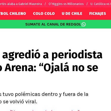
rtés alaba a Gabriel Maureira
O’Higgins vs Millonarios
U. Católica vs
TBOL CHILENO
COLO COLO
U DE CHILE
FICHAJES
SUMATE AL CANAL DE REDGOL
SUDAMÉRICA
EUROPA
Internacional
Copa Libertadores
Champions L
sorio
Copa Sudamericana
Europa Leag
 agredió a periodista
Sánchez
Fútbol Argentino
Conference 
Palacios
Fútbol Brasileño
Ligue 1
o Arena: “Ojalá no se
s por el mundo
Premier Leag
Serie A
La Liga
Bundesliga
s tuvo polémicas dentro y fuera de la
se volvió viral.