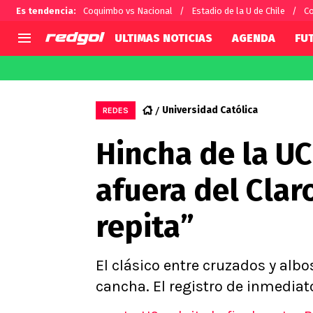
Es tendencia
:
Coquimbo vs Nacional
Estadio de la U de Chile
Co
ULTIMAS NOTICIAS
AGENDA
FU
AGENDA
CHILE
MUNDO
Hoy en TV
Selección Chilena
Fútbol 
Universidad Católica
REDES
Colo Colo
Darío O
Hincha de la UC
U de Chile
Alexis 
U Católica
Carlos 
afuera del Clar
Campeonato Nacional
Chileno
Primera B
repita”
Segunda División
Copa Chile
Supercopa Chile
El clásico entre cruzados y albo
Campeonato Femenino
cancha. El registro de inmediato 