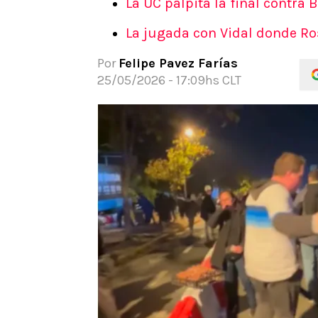
La UC palpita la final contra 
APUESTAS
La jugada con Vidal donde Ros
Noticias
Guías
Por
Felipe Pavez Farías
Códigos
25/05/2026 - 17:09hs CLT
Pronósticos
Apuesta del día
Apuestas Mundial 2026