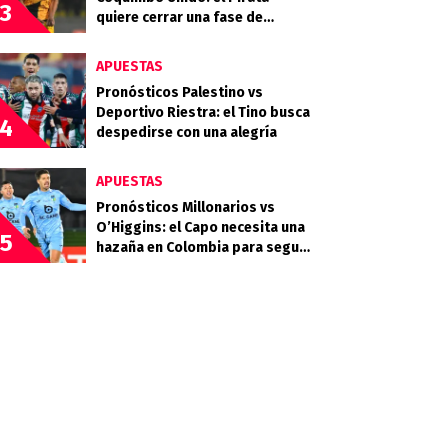
3
quiere cerrar una fase de
grupos histórica en la
Libertadores
APUESTAS
Pronósticos Palestino vs
Deportivo Riestra: el Tino busca
4
despedirse con una alegría
APUESTAS
Pronósticos Millonarios vs
O’Higgins: el Capo necesita una
5
hazaña en Colombia para seguir
en la Sudamericana