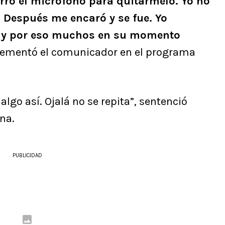
arró el micrófono para quitármelo. Yo no
. Después me encaró y se fue. Yo
e, y por eso muchos en su momento
lementó el comunicador en el programa
lgo así. Ojalá no se repita”, sentenció
ena.
PUBLICIDAD