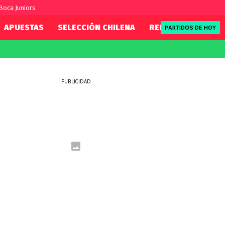
 Boca Juniors
APUESTAS
SELECCIÓN CHILENA
REDSPORT
TENI
PARTIDOS DE HOY
FIFA
REDSPORT
eague
Mundial 2026
Tenis
PUBLICIDAD
ue
Eliminatorias
Formula 1
League
NBA
Rugby
ue
UFC
WWE
Boxeo