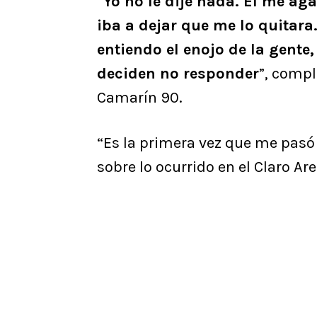
“
Yo no le dije nada. Él me ag
iba a dejar que me lo quitara
entiendo el enojo de la gent
deciden no responder
”, comp
Camarín 90.
“Es la primera vez que me pasó a
sobre lo ocurrido en el Claro Ar