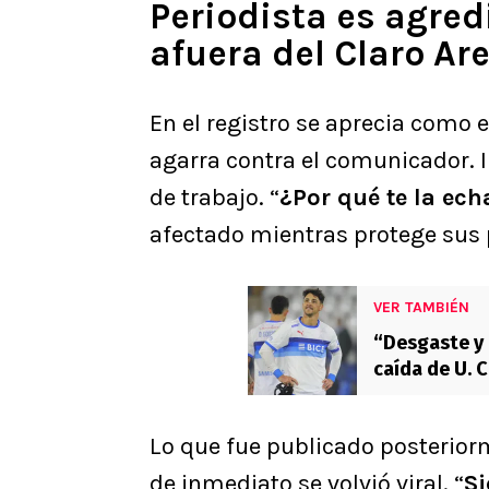
Periodista es agred
afuera del Claro A
En el registro se aprecia como e
agarra contra el comunicador. 
de trabajo. “
¿Por qué te la ec
afectado mientras protege sus
VER TAMBIÉN
“Desgaste y 
caída de U. C
Lo que fue publicado posteriorm
de inmediato se volvió viral. “
Si