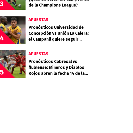
3
de la Champions League?
APUESTAS
Pronósticos Universidad de
Concepción vs Unión La Calera:
4
el Campanil quiere seguir
sumando ante un Cementero
necesitado
APUESTAS
Pronósticos Cobresal vs
Ñublense: Mineros y Diablos
5
Rojos abren la fecha 14 de la
Liga de Primera