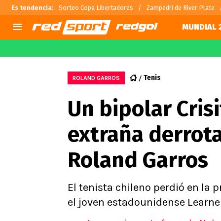
Es tendencia
:
Sorteo Copa Libertadores
Zampedri de River Plate
MUNDIAL 
AGENDA
CHILE
MUNDO
Hoy en TV
Selección Chilena
Fútbol 
Tenis
ROLAND GARROS
Colo Colo
Darío O
Un bipolar Cris
U de Chile
Alexis 
U Católica
Carlos 
extraña derrota
Campeonato Nacional
Chileno
Primera B
Roland Garros
Segunda División
Copa Chile
Supercopa Chile
El tenista chileno perdió en la
Campeonato Femenino
el joven estadounidense Learner