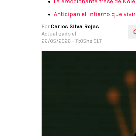
La emocionante frase de Nole
APUESTAS
Anticipan el infierno que viv
Noticias
Guías
Por
Carlos Silva Rojas
Códigos
Actualizado el
Pronósticos
26/05/2026 - 11:05hs CLT
Apuesta del día
Apuestas Mundial 2026