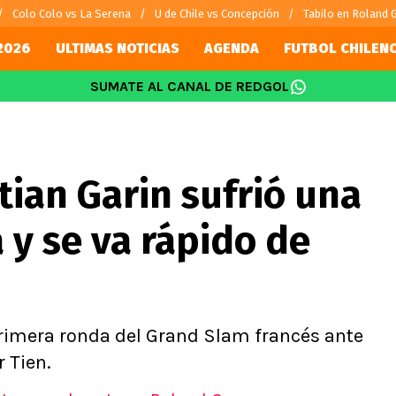
Colo Colo vs La Serena
U de Chile vs Concepción
Tabilo en Roland 
2026
ULTIMAS NOTICIAS
AGENDA
FUTBOL CHILEN
SUMATE AL CANAL DE REDGOL
SUDAMÉRICA
EUROPA
Internacional
Copa Libertadores
Champions L
sorio
Copa Sudamericana
Europa Leag
itian Garin sufrió una
Sánchez
Fútbol Argentino
Conference 
Palacios
Fútbol Brasileño
Ligue 1
 y se va rápido de
s por el mundo
Premier Leag
Serie A
La Liga
Bundesliga
 primera ronda del Grand Slam francés ante
 Tien.