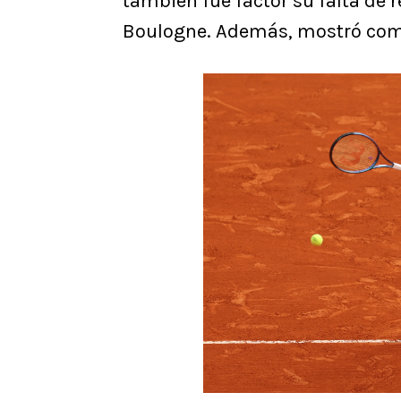
también fue factor su falta de r
Boulogne. Además, mostró comp