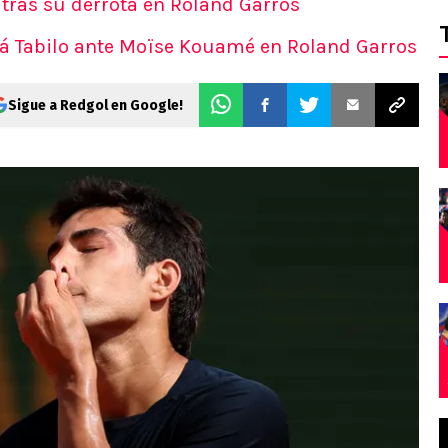
 tras su derrota en Roland Garros
irá Tabilo ante Moïse Kouamé en Roland Garros
Sigue a Redgol en Google!