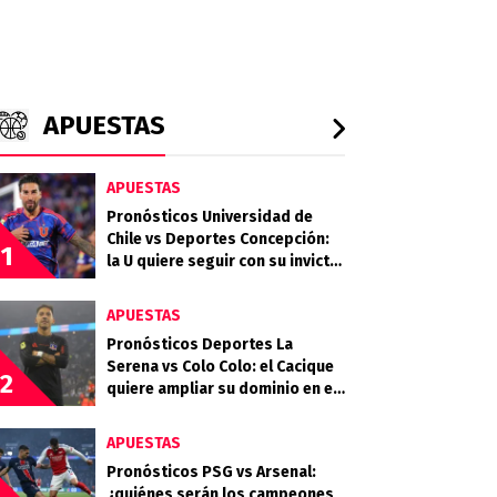
APUESTAS
APUESTAS
Pronósticos Universidad de
Chile vs Deportes Concepción:
1
la U quiere seguir con su invicto
en casa
APUESTAS
Pronósticos Deportes La
Serena vs Colo Colo: el Cacique
2
quiere ampliar su dominio en el
Campeonato Nacional
APUESTAS
Pronósticos PSG vs Arsenal:
¿quiénes serán los campeones