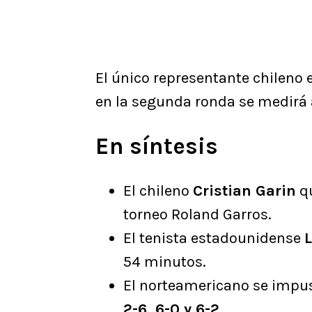
El único representante chileno 
en la segunda ronda se medirá 
En síntesis
El chileno
Cristian Garin
qu
torneo Roland Garros.
El tenista estadounidense
L
54 minutos.
El norteamericano se impu
2-6, 6-0 y 6-2
.