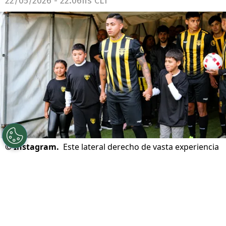
22/05/2026 - 22:06hs CLT
©
Instagram.
Este lateral derecho de vasta experiencia
pronto sacará la voz nuevamente.
Por
Jorge Rubio
Sigue a Redgol en Google!